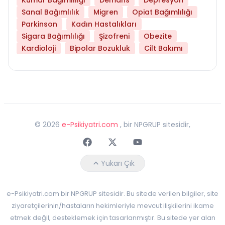
Sanal Bağımlılık
Migren
Opiat Bağımlılığı
Parkinson
Kadın Hastalıkları
Sigara Bağımlılığı
Şizofreni
Obezite
Kardioloji
Bipolar Bozukluk
Cilt Bakımı
©
2026
e-Psikiyatri.com
, bir NPGRUP sitesidir,
Faceebok
Twitter
Youtube
Yukarı Çık
e-Psikiyatri.com bir NPGRUP sitesidir. Bu sitede verilen bilgiler, site
ziyaretçilerinin/hastaların hekimleriyle mevcut ilişkilerini ikame
etmek değil, desteklemek için tasarlanmıştır. Bu sitede yer alan