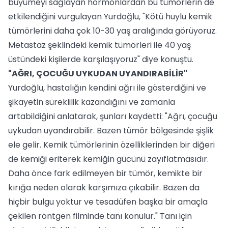
büyümeyi sağlayan hormonlardan bu tümörlerin de
etkilendiğini vurgulayan Yurdoğlu, "Kötü huylu kemik
tümörlerini daha çok 10-30 yaş aralığında görüyoruz.
Metastaz şeklindeki kemik tümörleri ile 40 yaş
üstündeki kişilerde karşılaşıyoruz" diye konuştu.
"AĞRI, ÇOCUĞU UYKUDAN UYANDIRABİLİR"
Yurdoğlu, hastalığın kendini ağrı ile gösterdiğini ve
şikayetin süreklilik kazandığını ve zamanla
artabildiğini anlatarak, şunları kaydetti: "Ağrı, çocuğu
uykudan uyandırabilir. Bazen tümör bölgesinde şişlik
ele gelir. Kemik tümörlerinin özelliklerinden bir diğeri
de kemiği eriterek kemiğin gücünü zayıflatmasıdır.
Daha önce fark edilmeyen bir tümör, kemikte bir
kırığa neden olarak karşımıza çıkabilir. Bazen da
hiçbir bulgu yoktur ve tesadüfen başka bir amaçla
çekilen röntgen filminde tanı konulur." Tanı için