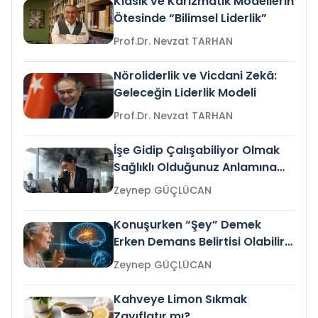
Klasik ve Karizmatik Modellerin
Ötesinde “Bilimsel Liderlik”
Prof.Dr. Nevzat TARHAN
Nöroliderlik ve Vicdani Zekâ:
Geleceğin Liderlik Modeli
Prof.Dr. Nevzat TARHAN
İşe Gidip Çalışabiliyor Olmak
Sağlıklı Olduğunuz Anlamına
Gelir mi?
Zeynep GÜÇLÜCAN
Konuşurken “Şey” Demek
Erken Demans Belirtisi Olabilir
mi?
Zeynep GÜÇLÜCAN
Kahveye Limon Sıkmak
Zayıflatır mı?