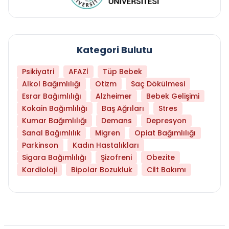
Kategori Bulutu
Psikiyatri
AFAZİ
Tüp Bebek
Alkol Bağımlılığı
Otizm
Saç Dökülmesi
Esrar Bağımlılığı
Alzheimer
Bebek Gelişimi
Kokain Bağımlılığı
Baş Ağrıları
Stres
Kumar Bağımlılığı
Demans
Depresyon
Sanal Bağımlılık
Migren
Opiat Bağımlılığı
Parkinson
Kadın Hastalıkları
Sigara Bağımlılığı
Şizofreni
Obezite
Kardioloji
Bipolar Bozukluk
Cilt Bakımı