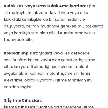
Kulak Zarı veya Orta Kulak Ameliyatları:
Eğer
işitme kaybı, kulak zarında yırtılma veya orta
kulaktaki kemikçiklerde bir sorun nedeniyle
oluşuyorsa, cerrahi müdahale gerekebilir. Otoskleroz
veya kemikçik sorunları gibi durumlar ameliyatla
tedavi edilebilir.
Koklear İmplant:
Şiddetli veya ileri derecede
sensörinöral işitme kaybı olan çocuklarda, işitme
cihazları yeterli olmadığında koklear implant
uygulanabilir. Koklear implant, işitme sinirlerini
elektriksel olarak uyararak işitme fonksiyonunu
yeniden sağlar.
3. İşitme Cihazları:
İşitme Cihazları: H
afif ve orta derecede işitme