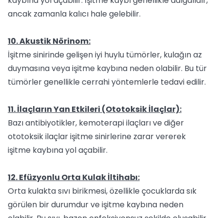
kaybına yol açabilir. İşitme kaybı genellikle dalgalıdır,
ancak zamanla kalıcı hale gelebilir.
10. Akustik Nörinom:
İşitme sinirinde gelişen iyi huylu tümörler, kulağın az
duymasına veya işitme kaybına neden olabilir. Bu tür
tümörler genellikle cerrahi yöntemlerle tedavi edilir.
11. İlaçların Yan Etkileri (Ototoksik İlaçlar):
Bazı antibiyotikler, kemoterapi ilaçları ve diğer
ototoksik ilaçlar işitme sinirlerine zarar vererek
işitme kaybına yol açabilir.
12. Efüzyonlu Orta Kulak İltihabı:
Orta kulakta sıvı birikmesi, özellikle çocuklarda sık
görülen bir durumdur ve işitme kaybına neden