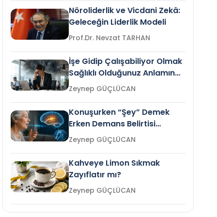
Nöroliderlik ve Vicdani Zekâ:
Geleceğin Liderlik Modeli
Prof.Dr. Nevzat TARHAN
İşe Gidip Çalışabiliyor Olmak
Sağlıklı Olduğunuz Anlamına
Gelir mi?
Zeynep GÜÇLÜCAN
Konuşurken “Şey” Demek
Erken Demans Belirtisi
Olabilir mi?
Zeynep GÜÇLÜCAN
Kahveye Limon Sıkmak
Zayıflatır mı?
Zeynep GÜÇLÜCAN