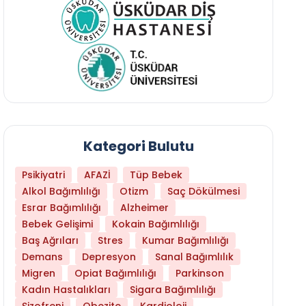
Kategori Bulutu
Psikiyatri
AFAZİ
Tüp Bebek
Alkol Bağımlılığı
Otizm
Saç Dökülmesi
Esrar Bağımlılığı
Alzheimer
Bebek Gelişimi
Kokain Bağımlılığı
Baş Ağrıları
Stres
Kumar Bağımlılığı
Daha Az Protein Tüketmek Yaşlanmayı Yava
Demans
Depresyon
Sanal Bağımlılık
Migren
Opiat Bağımlılığı
Parkinson
Kadın Hastalıkları
Sigara Bağımlılığı