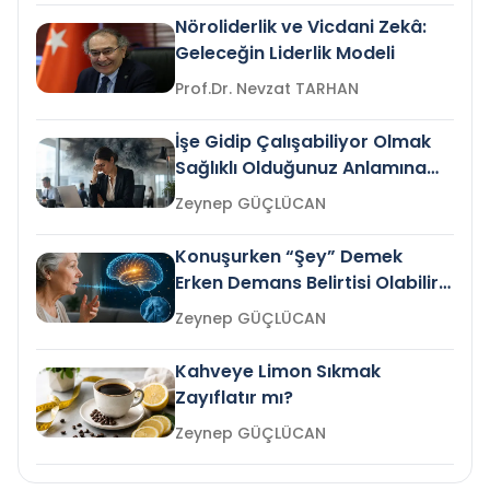
Nöroliderlik ve Vicdani Zekâ:
Geleceğin Liderlik Modeli
Prof.Dr. Nevzat TARHAN
İşe Gidip Çalışabiliyor Olmak
Sağlıklı Olduğunuz Anlamına
Gelir mi?
Zeynep GÜÇLÜCAN
Konuşurken “Şey” Demek
Erken Demans Belirtisi Olabilir
mi?
Zeynep GÜÇLÜCAN
Kahveye Limon Sıkmak
Zayıflatır mı?
Zeynep GÜÇLÜCAN