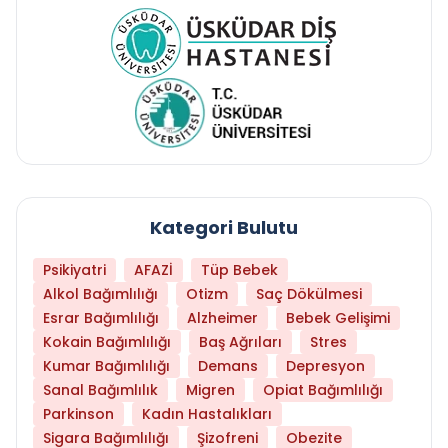
Kategori Bulutu
Psikiyatri
AFAZİ
Tüp Bebek
Alkol Bağımlılığı
Otizm
Saç Dökülmesi
Esrar Bağımlılığı
Alzheimer
Bebek Gelişimi
Kokain Bağımlılığı
Baş Ağrıları
Stres
Kumar Bağımlılığı
Demans
Depresyon
Sanal Bağımlılık
Migren
Opiat Bağımlılığı
Parkinson
Kadın Hastalıkları
Sigara Bağımlılığı
Şizofreni
Obezite