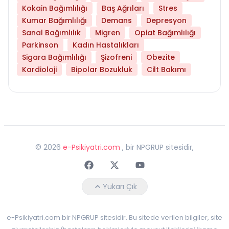
Kokain Bağımlılığı
Baş Ağrıları
Stres
Kumar Bağımlılığı
Demans
Depresyon
Sanal Bağımlılık
Migren
Opiat Bağımlılığı
Parkinson
Kadın Hastalıkları
Sigara Bağımlılığı
Şizofreni
Obezite
Kardioloji
Bipolar Bozukluk
Cilt Bakımı
©
2026
e-Psikiyatri.com
, bir NPGRUP sitesidir,
Faceebok
Twitter
Youtube
Yukarı Çık
e-Psikiyatri.com bir NPGRUP sitesidir. Bu sitede verilen bilgiler, site