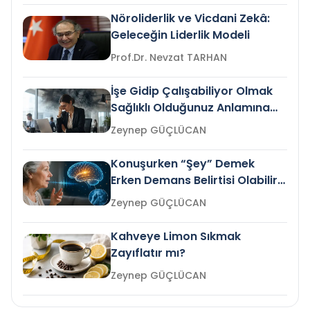
Nöroliderlik ve Vicdani Zekâ:
Geleceğin Liderlik Modeli
Prof.Dr. Nevzat TARHAN
İşe Gidip Çalışabiliyor Olmak
Sağlıklı Olduğunuz Anlamına
Gelir mi?
Zeynep GÜÇLÜCAN
Konuşurken “Şey” Demek
Erken Demans Belirtisi Olabilir
mi?
Zeynep GÜÇLÜCAN
Kahveye Limon Sıkmak
Zayıflatır mı?
Zeynep GÜÇLÜCAN