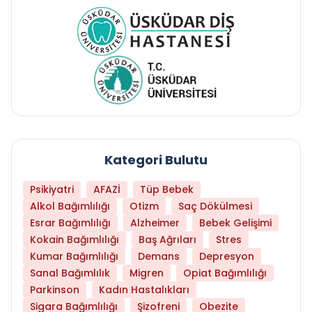
Kategori Bulutu
Psikiyatri
AFAZİ
Tüp Bebek
Alkol Bağımlılığı
Otizm
Saç Dökülmesi
Esrar Bağımlılığı
Alzheimer
Bebek Gelişimi
Kokain Bağımlılığı
Baş Ağrıları
Stres
Kumar Bağımlılığı
Demans
Depresyon
Sanal Bağımlılık
Migren
Opiat Bağımlılığı
Parkinson
Kadın Hastalıkları
Sigara Bağımlılığı
Şizofreni
Obezite