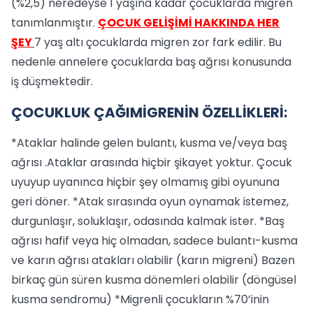
(%2,5) neredeyse 1 yaşına kadar çocuklarda migren
tanımlanmıştır.
ÇOCUK GELİŞİMİ HAKKINDA HER
ŞEY
7 yaş altı çocuklarda migren zor fark edilir. Bu
nedenle annelere çocuklarda baş ağrısı konusunda
iş düşmektedir.
ÇOCUKLUK ÇAĞIMİGRENİN ÖZELLİKLERİ:
*Ataklar halinde gelen bulantı, kusma ve/veya baş
ağrısı .Ataklar arasında hiçbir şikayet yoktur. Çocuk
uyuyup uyanınca hiçbir şey olmamış gibi oyununa
geri döner. *Atak sırasında oyun oynamak istemez,
durgunlaşır, soluklaşır, odasında kalmak ister. *Baş
ağrısı hafif veya hiç olmadan, sadece bulantı-kusma
ve karın ağrısı atakları olabilir (karın migreni) Bazen
birkaç gün süren kusma dönemleri olabilir (döngüsel
kusma sendromu) *Migrenli çocukların %70’inin