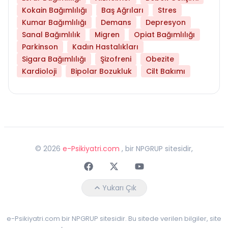
Kokain Bağımlılığı
Baş Ağrıları
Stres
Kumar Bağımlılığı
Demans
Depresyon
Sanal Bağımlılık
Migren
Opiat Bağımlılığı
Parkinson
Kadın Hastalıkları
Sigara Bağımlılığı
Şizofreni
Obezite
Kardioloji
Bipolar Bozukluk
Cilt Bakımı
©
2026
e-Psikiyatri.com
, bir NPGRUP sitesidir,
Faceebok
Twitter
Youtube
Yukarı Çık
e-Psikiyatri.com bir NPGRUP sitesidir. Bu sitede verilen bilgiler, site