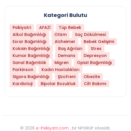
Kategori Bulutu
Psikiyatri
AFAZİ
Tüp Bebek
Alkol Bağımlılığı
Otizm
Saç Dökülmesi
Esrar Bağımlılığı
Alzheimer
Bebek Gelişimi
Kokain Bağımlılığı
Baş Ağrıları
Stres
Kumar Bağımlılığı
Demans
Depresyon
Sanal Bağımlılık
Migren
Opiat Bağımlılığı
Parkinson
Kadın Hastalıkları
Sigara Bağımlılığı
Şizofreni
Obezite
Kardioloji
Bipolar Bozukluk
Cilt Bakımı
©
2026
e-Psikiyatri.com
, bir NPGRUP sitesidir,