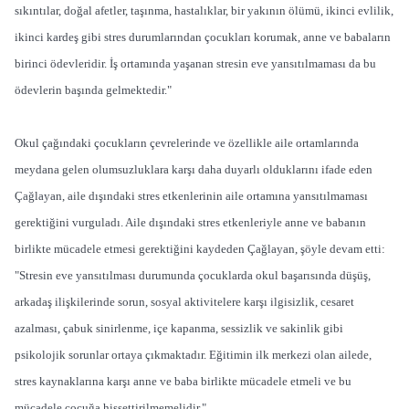
sıkıntılar, doğal afetler, taşınma, hastalıklar, bir yakının ölümü, ikinci evlilik,
ikinci kardeş gibi stres durumlarından çocukları korumak, anne ve babaların
birinci ödevleridir. İş ortamında yaşanan stresin eve yansıtılmaması da bu
ödevlerin başında gelmektedir."
Okul çağındaki çocukların çevrelerinde ve özellikle aile ortamlarında
meydana gelen olumsuzluklara karşı daha duyarlı olduklarını ifade eden
Çağlayan, aile dışındaki stres etkenlerinin aile ortamına yansıtılmaması
gerektiğini vurguladı. Aile dışındaki stres etkenleriyle anne ve babanın
birlikte mücadele etmesi gerektiğini kaydeden Çağlayan, şöyle devam etti:
"Stresin eve yansıtılması durumunda çocuklarda okul başarısında düşüş,
arkadaş ilişkilerinde sorun, sosyal aktivitelere karşı ilgisizlik, cesaret
azalması, çabuk sinirlenme, içe kapanma, sessizlik ve sakinlik gibi
psikolojik sorunlar ortaya çıkmaktadır. Eğitimin ilk merkezi olan ailede,
stres kaynaklarına karşı anne ve baba birlikte mücadele etmeli ve bu
mücadele çocuğa hissettirilmemelidir."