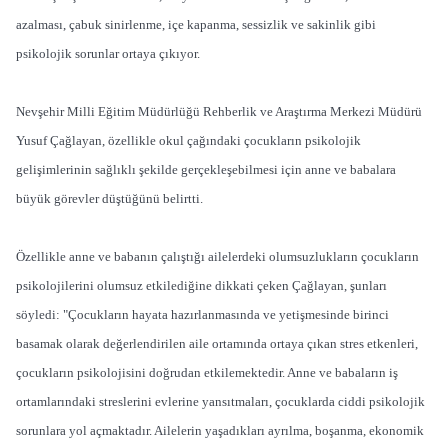
azalması, çabuk sinirlenme, içe kapanma, sessizlik ve sakinlik gibi
psikolojik sorunlar ortaya çıkıyor.
Nevşehir Milli Eğitim Müdürlüğü Rehberlik ve Araştırma Merkezi Müdürü
Yusuf Çağlayan, özellikle okul çağındaki çocukların psikolojik
gelişimlerinin sağlıklı şekilde gerçekleşebilmesi için anne ve babalara
büyük görevler düştüğünü belirtti.
Özellikle anne ve babanın çalıştığı ailelerdeki olumsuzlukların çocukların
psikolojilerini olumsuz etkilediğine dikkati çeken Çağlayan, şunları
söyledi: "Çocukların hayata hazırlanmasında ve yetişmesinde birinci
basamak olarak değerlendirilen aile ortamında ortaya çıkan stres etkenleri,
çocukların psikolojisini doğrudan etkilemektedir. Anne ve babaların iş
ortamlarındaki streslerini evlerine yansıtmaları, çocuklarda ciddi psikolojik
sorunlara yol açmaktadır. Ailelerin yaşadıkları ayrılma, boşanma, ekonomik