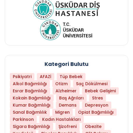
Kategori Bulutu
Psikiyatri
AFAZİ
Tüp Bebek
Alkol Bağımlılığı
Otizm
Saç Dökülmesi
Esrar Bağımlılığı
Alzheimer
Bebek Gelişimi
Kokain Bağımlılığı
Baş Ağrıları
Stres
Kumar Bağımlılığı
Demans
Depresyon
Sanal Bağımlılık
Migren
Opiat Bağımlılığı
Parkinson
Kadın Hastalıkları
Sigara Bağımlılığı
Şizofreni
Obezite