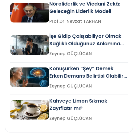
Nöroliderlik ve Vicdani Zekâ:
Geleceğin Liderlik Modeli
Prof.Dr. Nevzat TARHAN
İşe Gidip Çalışabiliyor Olmak
Sağlıklı Olduğunuz Anlamına
Gelir mi?
Zeynep GÜÇLÜCAN
Konuşurken “Şey” Demek
Erken Demans Belirtisi Olabilir
mi?
Zeynep GÜÇLÜCAN
Kahveye Limon Sıkmak
Zayıflatır mı?
Zeynep GÜÇLÜCAN