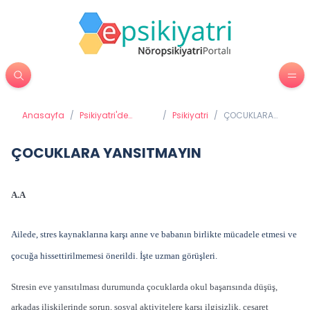
Anasayfa
/
Psikiyatri'de
/
Psikiyatri
/
ÇOCUKLARA
Tedavi Yöntemleri
YANSITMAYIN
ÇOCUKLARA YANSITMAYIN
A.A
Ailede, stres kaynaklarına karşı anne ve babanın birlikte mücadele etmesi ve
çocuğa hissettirilmemesi önerildi. İşte uzman görüşleri.
Stresin eve yansıtılması durumunda çocuklarda okul başarısında düşüş,
arkadaş ilişkilerinde sorun, sosyal aktivitelere karşı ilgisizlik, cesaret