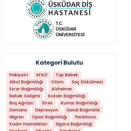
Kategori Bulutu
Psikiyatri
AFAZİ
Tüp Bebek
Alkol Bağımlılığı
Otizm
Saç Dökülmesi
Esrar Bağımlılığı
Alzheimer
Bebek Gelişimi
Kokain Bağımlılığı
Baş Ağrıları
Stres
Kumar Bağımlılığı
Daha Az Protein Tüketmek Yaşlanmayı Yava
Demans
Depresyon
Sanal Bağımlılık
Migren
Opiat Bağımlılığı
Parkinson
Kadın Hastalıkları
Sigara Bağımlılığı