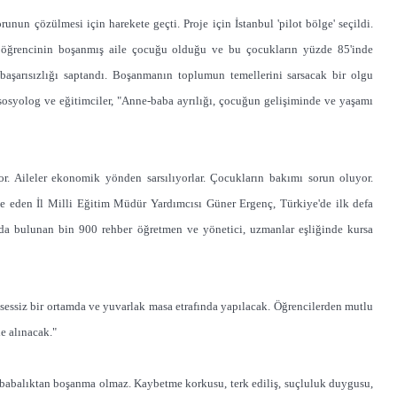
runun çözülmesi için harekete geçti. Proje için İstanbul 'pilot bölge' seçildi.
34 öğrencinin boşanmış aile çocuğu olduğu ve bu çocukların yüzde 85'inde
başarısızlığı saptandı. Boşanmanın toplumun temellerini sarsacak bir olgu
osyolog ve eğitimciler, "Anne-baba ayrılığı, çocuğun gelişiminde ve yaşamı
r. Aileler ekonomik yönden sarsılıyorlar. Çocukların bakımı sorun oluyor.
ne eden İl Milli Eğitim Müdür Yardımcısı Güner Ergenç, Türkiye'de ilk defa
l'da bulunan bin 900 rehber öğretmen ve yönetici, uzmanlar eşliğinde kursa
e, sessiz bir ortamda ve yuvarlak masa etrafında yapılacak. Öğrencilerden mutlu
de alınacak."
 babalıktan boşanma olmaz. Kaybetme korkusu, terk ediliş, suçluluk duygusu,