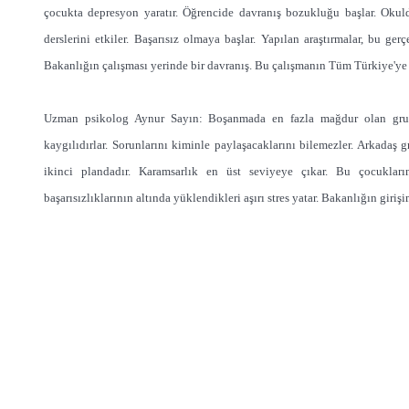
çocukta depresyon yaratır. Öğrencide davranış bozukluğu başlar. Okuld
derslerini etkiler. Başarısız olmaya başlar. Yapılan araştırmalar, bu ge
Bakanlığın çalışması yerinde bir davranış. Bu çalışmanın Tüm Türkiye'ye 
Uzman psikolog Aynur Sayın: Boşanmada en fazla mağdur olan grup ç
kaygılıdırlar. Sorunlarını kiminle paylaşacaklarını bilemezler. Arkadaş gr
ikinci plandadır. Karamsarlık en üst seviyeye çıkar. Bu çocukları
başarısızlıklarının altında yüklendikleri aşırı stres yatar. Bakanlığın giriş