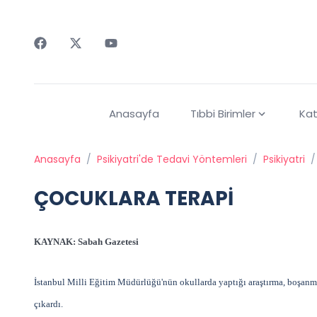
Faceebok
Twitter
Youtube
Anasayfa
Tıbbi Birimler
Kat
Anasayfa
/
Psikiyatri'de Tedavi Yöntemleri
/
Psikiyatri
/
ÇOCUKLARA TERAPİ
KAYNAK: Sabah Gazetesi
İstanbul Milli Eğitim Müdürlüğü'nün okullarda yaptığı araştırma, boşanmı
çıkardı.