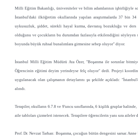
Milli Eğitim Bakanlığı, üniversiteler ve bilim adamlarının işbirliğiyle so
İstanbul'daki ilköğretim okullarında yapılan araştırmalarda 37 bin 
uykusuzluk, şiddet, sürekli hayal kurma, davranış bozukluğu ve ders 
olduğunu ve çocukların bu durumdan fazlasıyla etkilendiğini söyleyen s
boyunda büyük ruhsal bunalımlara girmesine sebep oluyor" diyor.
İstanbul Milli Eğitim Müdürü Ata Özer, "Boşanma ile sorunlar bitmiyo
Öğrencinin eğitimi deyim yerindeyse felç oluyor" dedi. Projeyi koordi
uygulanacak olan çalışmanın detaylarını şu şekilde açıkladı: "İstanbu
alındı.
Terapiler, okulların 6.7.8 ve 9'uncu sınıflarında, 6 kişilik gruplar halind
aile tabloları çizmeleri istenecek. Terapilere öğrencilerin yanı sıra aileler 
Prof. Dr. Nevzat Tarhan: Boşanma, çocuğun bütün dengesini sarsar. Anne