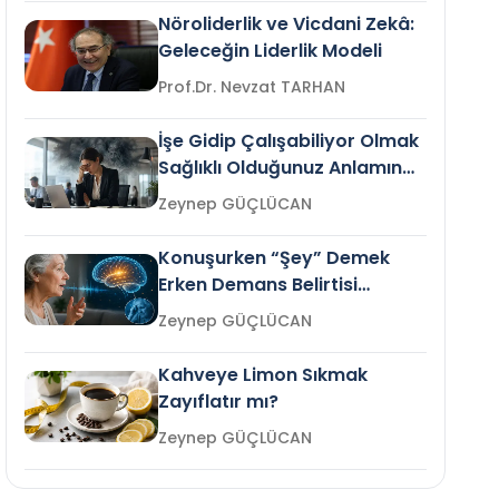
Nöroliderlik ve Vicdani Zekâ:
Geleceğin Liderlik Modeli
Prof.Dr. Nevzat TARHAN
İşe Gidip Çalışabiliyor Olmak
Sağlıklı Olduğunuz Anlamına
Gelir mi?
Zeynep GÜÇLÜCAN
Konuşurken “Şey” Demek
Erken Demans Belirtisi
Olabilir mi?
Zeynep GÜÇLÜCAN
Kahveye Limon Sıkmak
Zayıflatır mı?
Zeynep GÜÇLÜCAN