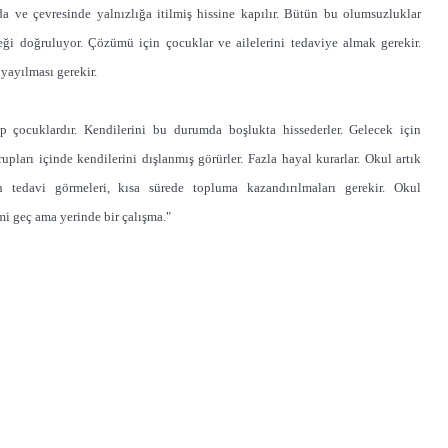
a ve çevresinde yalnızlığa itilmiş hissine kapılır. Bütün bu olumsuzluklar
rçeği doğruluyor. Çözümü için çocuklar ve ailelerini tedaviye almak gerekir.
yayılması gerekir.
ocuklardır. Kendilerini bu durumda boşlukta hissederler. Gelecek için
upları içinde kendilerini dışlanmış görürler. Fazla hayal kurarlar. Okul artık
n tedavi görmeleri, kısa sürede topluma kazandırılmaları gerekir. Okul
imi geç ama yerinde bir çalışma."