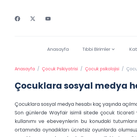
Faceebok
Twitter
Youtube
Anasayfa
Tıbbi Birimler
Kat
Anasayfa
/
Çocuk Psikiyatrisi
/
Çocuk psikolojisi
/
Çocu
Çocuklara sosyal medya he
Çocuklara sosyal medya hesabı kaç yaşında açılmalı
Son günlerde Wayfair isimli sitede çocuk ticareti 
kullanımı ve ebeveynlerin bu konudaki tutumları
ortamında oynadıkları ücretsiz oyunlarda olumsuz 