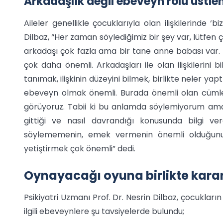
Arkadaşlık değil ebeveyn rolü üstlen
Aileler genellikle çocuklarıyla olan ilişkilerinde ‘b
Dilbaz, “Her zaman söylediğimiz bir şey var, lütfen
arkadaşı çok fazla ama bir tane anne babası var
çok daha önemli. Arkadaşları ile olan ilişkilerin
tanımak, ilişkinin düzeyini bilmek, birlikte neler yapt
ebeveyn olmak önemli. Burada önemli olan cümle 
görüyoruz. Tabii ki bu anlamda söylemiyorum ama ço
gittiği ve nasıl davrandığı konusunda bilgi ve
söylememenin, emek vermenin önemli olduğunu,
yetiştirmek çok önemli” dedi.
Oynayacağı oyuna birlikte karar
Psikiyatri Uzmanı Prof. Dr. Nesrin Dilbaz, çocukların
ilgili ebeveynlere şu tavsiyelerde bulundu;