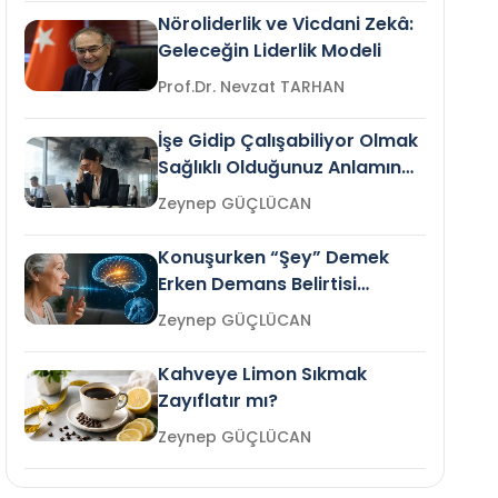
Nöroliderlik ve Vicdani Zekâ:
Geleceğin Liderlik Modeli
Prof.Dr. Nevzat TARHAN
İşe Gidip Çalışabiliyor Olmak
Sağlıklı Olduğunuz Anlamına
Gelir mi?
Zeynep GÜÇLÜCAN
Konuşurken “Şey” Demek
Erken Demans Belirtisi
Olabilir mi?
Zeynep GÜÇLÜCAN
Kahveye Limon Sıkmak
Zayıflatır mı?
Zeynep GÜÇLÜCAN