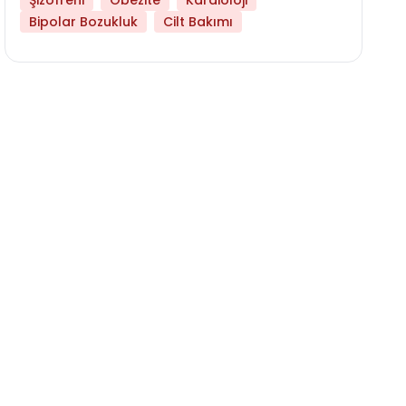
Şizofreni
Obezite
Kardioloji
Bipolar Bozukluk
Cilt Bakımı