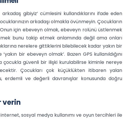
ilmeli
iz arkadaş gibiyiz’ cümlesini kullandıklarını ifade eden
 çocuklarınızın arkadaşı olmakla övünmeyin. Çocukların
. Onun için ebeveyn olmak, ebeveyn rolünü üstlenmek
i bilmek bunu takip etmek anlamında değil ama onları
ıklarına nerelere gittiklerini bilebilecek kadar yakın bir
‘yakın bir ebeveyn olmak’. Bazen GPS kullanıldığını
cukla güvenli bir ilişki kurulabilirse kiminle nereye
recektir. Çocukları çok küçüklükten itibaren yalan
 erdemli ve değerli davranışlar konusunda doğru
 verin
 internet, sosyal medya kullanımı ve oyun tercihleri ile