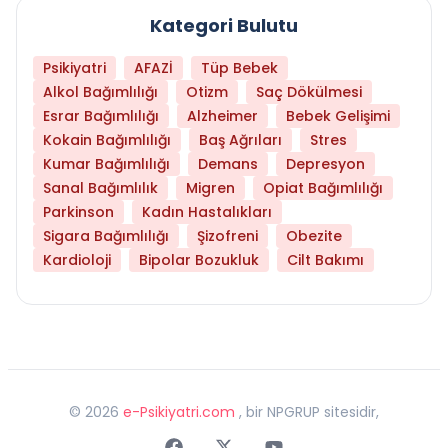
Kategori Bulutu
Psikiyatri
AFAZİ
Tüp Bebek
Alkol Bağımlılığı
Otizm
Saç Dökülmesi
Esrar Bağımlılığı
Alzheimer
Bebek Gelişimi
Kokain Bağımlılığı
Baş Ağrıları
Stres
Kumar Bağımlılığı
Demans
Depresyon
Sanal Bağımlılık
Migren
Opiat Bağımlılığı
Parkinson
Kadın Hastalıkları
Sigara Bağımlılığı
Şizofreni
Obezite
Kardioloji
Bipolar Bozukluk
Cilt Bakımı
©
2026
e-Psikiyatri.com
, bir NPGRUP sitesidir,