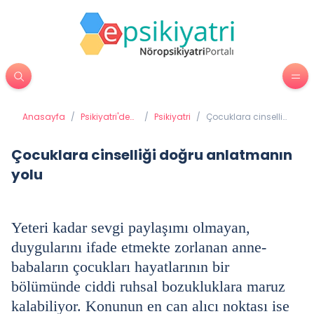
Anasayfa
/
Psikiyatri'de
/
Psikiyatri
/
Çocuklara cinselliği
Tedavi
doğru anlatmanın
Yöntemleri
yolu
Çocuklara cinselliği doğru anlatmanın
yolu
Yeteri kadar sevgi paylaşımı olmayan,
duygularını ifade etmekte zorlanan anne-
babaların çocukları hayatlarının bir
bölümünde ciddi ruhsal bozukluklara maruz
kalabiliyor. Konunun en can alıcı noktası ise