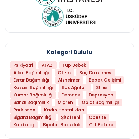
Kategori Bulutu
Psikiyatri
AFAZİ
Tüp Bebek
Alkol Bağımlılığı
Otizm
Saç Dökülmesi
Esrar Bağımlılığı
Alzheimer
Bebek Gelişimi
Kokain Bağımlılığı
Baş Ağrıları
Stres
Kumar Bağımlılığı
Demans
Depresyon
Sanal Bağımlılık
Migren
Opiat Bağımlılığı
Parkinson
Kadın Hastalıkları
Sigara Bağımlılığı
Şizofreni
Obezite
Kardioloji
Bipolar Bozukluk
Cilt Bakımı