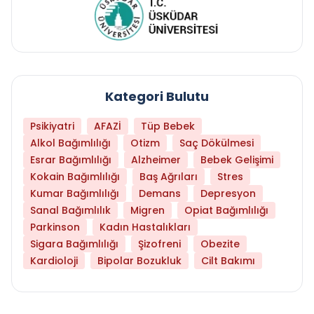
Kategori Bulutu
Psikiyatri
AFAZİ
Tüp Bebek
Alkol Bağımlılığı
Otizm
Saç Dökülmesi
Esrar Bağımlılığı
Alzheimer
Bebek Gelişimi
Kokain Bağımlılığı
Baş Ağrıları
Stres
Kumar Bağımlılığı
Demans
Depresyon
Sanal Bağımlılık
Migren
Opiat Bağımlılığı
Parkinson
Kadın Hastalıkları
Sigara Bağımlılığı
Şizofreni
Obezite
Kardioloji
Bipolar Bozukluk
Cilt Bakımı