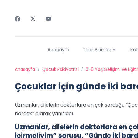
Faceebok
Twitter
Youtube
Anasayfa
Tıbbi Birimler
Kat
Anasayfa
/
Çocuk Psikiyatrisi
/
0-6 Yaş Gelişimi ve Eğit
Çocuklar için günde iki bar
Uzmanlar, ailelerin doktorlara en çok sorduğu “Çocu
bardak” olarak yanıtladı.
Uzmanlar, ailelerin doktorlara en 
içirmeliyim” sorusu, “Günde iki bard