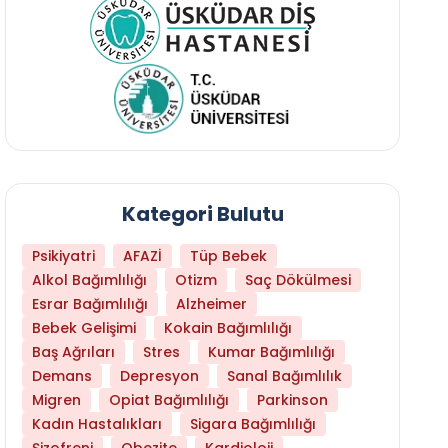
Kategori Bulutu
Psikiyatri
AFAZİ
Tüp Bebek
Alkol Bağımlılığı
Otizm
Saç Dökülmesi
Esrar Bağımlılığı
Alzheimer
Bebek Gelişimi
Kokain Bağımlılığı
Baş Ağrıları
Stres
Kumar Bağımlılığı
Daha Az Protein Tüketmek Yaşlanmayı Yava
Demans
Depresyon
Sanal Bağımlılık
Migren
Opiat Bağımlılığı
Parkinson
Kadın Hastalıkları
Sigara Bağımlılığı