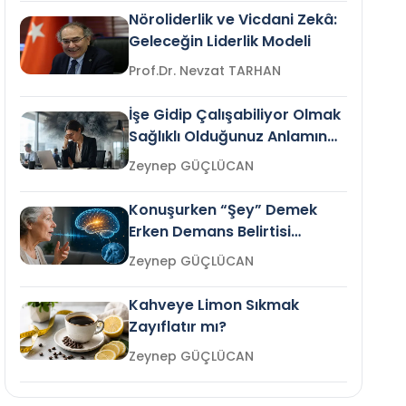
Nöroliderlik ve Vicdani Zekâ:
Geleceğin Liderlik Modeli
Prof.Dr. Nevzat TARHAN
İşe Gidip Çalışabiliyor Olmak
Sağlıklı Olduğunuz Anlamına
Gelir mi?
Zeynep GÜÇLÜCAN
Konuşurken “Şey” Demek
Erken Demans Belirtisi
Olabilir mi?
Zeynep GÜÇLÜCAN
Kahveye Limon Sıkmak
Zayıflatır mı?
Zeynep GÜÇLÜCAN