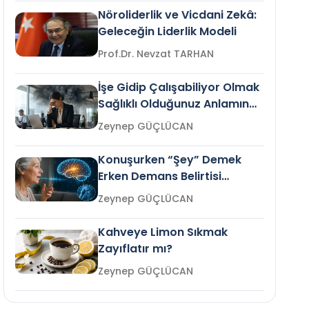
Nöroliderlik ve Vicdani Zekâ:
Geleceğin Liderlik Modeli
Prof.Dr. Nevzat TARHAN
İşe Gidip Çalışabiliyor Olmak
Sağlıklı Olduğunuz Anlamına
Gelir mi?
Zeynep GÜÇLÜCAN
Konuşurken “Şey” Demek
Erken Demans Belirtisi
Olabilir mi?
Zeynep GÜÇLÜCAN
Kahveye Limon Sıkmak
Zayıflatır mı?
Zeynep GÜÇLÜCAN