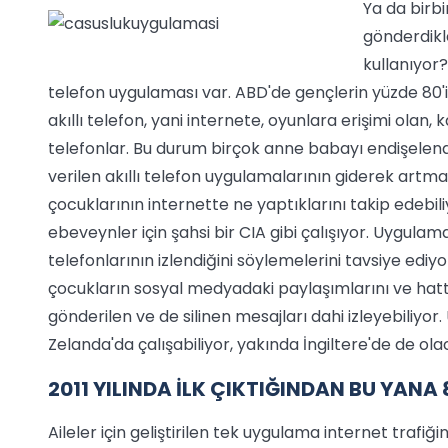
Ya da birb
gönderdikl
kullanıyor?
telefon uygulaması var. ABD'de gençlerin yüzde 80'i 
akıllı telefon, yani internete, oyunlara erişimi olan
telefonlar. Bu durum birçok anne babayı endişelend
verilen akıllı telefon uygulamalarının giderek artm
çocuklarının internette ne yaptıklarını takip edebil
ebeveynler için şahsi bir CIA gibi çalışıyor. Uygulam
telefonlarının izlendiğini söylemelerini tavsiye ediyo
çocukların sosyal medyadaki paylaşımlarını ve hat
gönderilen ve de silinen mesajları dahi izleyebiliy
Zelanda'da çalışabiliyor, yakında İngiltere'de de ola
2011 YILINDA İLK ÇIKTIĞINDAN BU YAN
Aileler için geliştirilen tek uygulama internet trafi