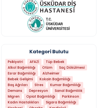
Kategori Bulutu
Psikiyatri
AFAZİ
Tüp Bebek
Alkol Bağımlılığı
Otizm
Saç Dökülmesi
Esrar Bağımlılığı
Alzheimer
Bebek Gelişimi
Kokain Bağımlılığı
Baş Ağrıları
Stres
Kumar Bağımlılığı
Daha Az Protein Tüketmek Yaşlanmayı Yava
Demans
Depresyon
Sanal Bağımlılık
Migren
Opiat Bağımlılığı
Parkinson
Kadın Hastalıkları
Sigara Bağımlılığı