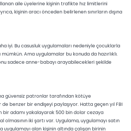
an aile üyelerine kişinin trafikte hız limitlerini
ca, kişinin aracı önceden belirlenen sınırların dışına
daha iyi. Bu casusluk uygulamaları nedeniyle çocuklarla
mümkün. Ama uygulamalar bu konuda da hazırlıklı.
onu sadece anne-babayı arayabilecekleri şekilde
rına güvensiz patronlar tarafından kötüye
er de benzer bir endişeyi paylaşıyor. Hatta geçen yıl FBI
an bir adamı yakalayarak 500 bin dolar cezaya
al olmasının iki şartı var. Uygulama, uygulamayı satın
da uygulamayı alan kişinin altında çalışan birinin