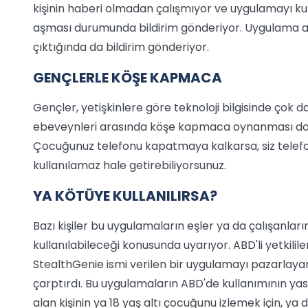
kişinin haberi olmadan çalışmıyor ve uygulamayı kullan
aşması durumunda bildirim gönderiyor. Uygulama ayrı
çıktığında da bildirim gönderiyor.
GENÇLERLE KÖŞE KAPMACA
Gençler, yetişkinlere göre teknoloji bilgisinde çok 
ebeveynleri arasında köşe kapmaca oynanması da 
Çocuğunuz telefonu kapatmaya kalkarsa, siz telef
kullanılamaz hale getirebiliyorsunuz.
YA KÖTÜYE KULLANILIRSA?
Bazı kişiler bu uygulamaların eşler ya da çalışanla
kullanılabileceği konusunda uyarıyor. ABD'li yetkilil
StealthGenie ismi verilen bir uygulamayı pazarlay
çarptırdı. Bu uygulamaların ABD'de kullanımının yas
alan kişinin ya 18 yaş altı çocuğunu izlemek için, ya 