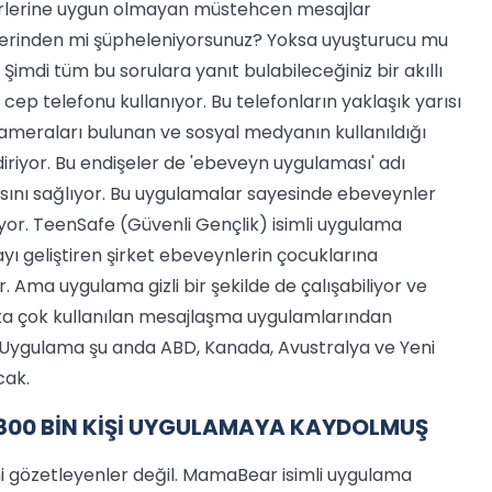
irlerine uygun olmayan müstehcen mesajlar
erinden mi şüpheleniyorsunuz? Yoksa uyuşturucu mu
 Şimdi tüm bu sorulara yanıt bulabileceğiniz bir akıllı
cep telefonu kullanıyor. Bu telefonların yaklaşık yarısı
, kameraları bulunan ve sosyal medyanın kullanıldığı
iriyor. Bu endişeler de 'ebeveyn uygulaması' adı
asını sağlıyor. Bu uygulamalar sayesinde ebeveynler
iyor. TeenSafe (Güvenli Gençlik) isimli uygulama
ayı geliştiren şirket ebeveynlerin çocuklarına
r. Ama uygulama gizli bir şekilde de çalışabiliyor ve
ta çok kullanılan mesajlaşma uygulamlarından
or. Uygulama şu anda ABD, Kanada, Avustralya ve Yeni
cak.
A 800 BİN KİŞİ UYGULAMAYA KAYDOLMUŞ
ğini gözetleyenler değil. MamaBear isimli uygulama