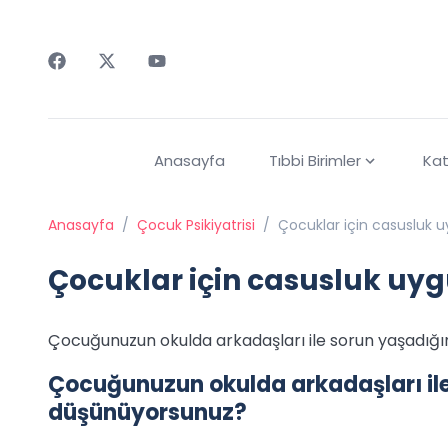
Faceebok
Twitter
Youtube
Anasayfa
Tıbbi Birimler
Kat
Anasayfa
/
Çocuk Psikiyatrisi
/
Çocuklar için casusluk 
Çocuklar için casusluk uy
Çocuğunuzun okulda arkadaşları ile sorun yaşadığ
Çocuğunuzun okulda arkadaşları ile
düşünüyorsunuz?