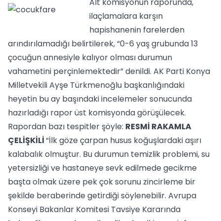
Alt komisyonun raporunda,
ilaçlamalara karşın
hapishanenin farelerden
arındırılamadığı belirtilerek, “0-6 yaş grubunda 13
çocuğun annesiyle kalıyor olması durumun
vahametini perçinlemektedir” denildi. AK Parti Konya
Milletvekili Ayşe Türkmenoğlu başkanlığındaki
heyetin bu ay başındaki incelemeler sonucunda
hazırladığı rapor üst komisyonda görüşülecek.
Rapordan bazı tespitler şöyle:
RESMİ RAKAMLA
ÇELİŞKİLİ
“İlk göze çarpan husus koğuşlardaki aşırı
kalabalık olmuştur. Bu durumun temizlik problemi, su
yetersizliği ve hastaneye sevk edilmede gecikme
başta olmak üzere pek çok sorunu zincirleme bir
şekilde beraberinde getirdiği söylenebilir. Avrupa
Konseyi Bakanlar Komitesi Tavsiye Kararında