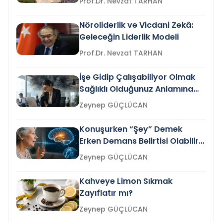
Prof.Dr. Nevzat TARHAN
Nöroliderlik ve Vicdani Zekâ:
Geleceğin Liderlik Modeli
Prof.Dr. Nevzat TARHAN
İşe Gidip Çalışabiliyor Olmak
Sağlıklı Olduğunuz Anlamına
Gelir mi?
Zeynep GÜÇLÜCAN
Konuşurken “Şey” Demek
Erken Demans Belirtisi Olabilir
mi?
Zeynep GÜÇLÜCAN
Kahveye Limon Sıkmak
Zayıflatır mı?
Zeynep GÜÇLÜCAN