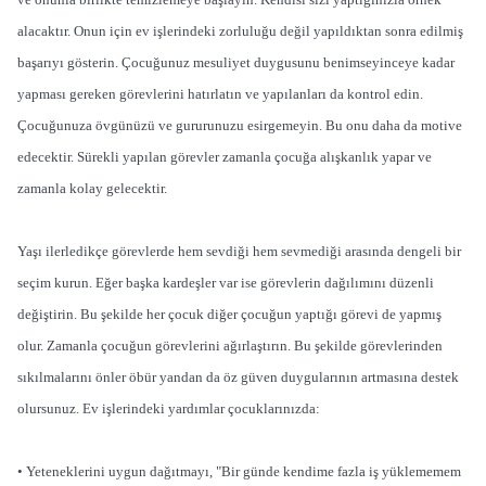
alacaktır. Onun için ev işlerindeki zorluluğu değil yapıldıktan sonra edilmiş
başarıyı gösterin. Çocuğunuz mesuliyet duygusunu benimseyinceye kadar
yapması gereken görevlerini hatırlatın ve yapılanları da kontrol edin.
Çocuğunuza övgünüzü ve gururunuzu esirgemeyin. Bu onu daha da motive
edecektir. Sürekli yapılan görevler zamanla çocuğa alışkanlık yapar ve
zamanla kolay gelecektir.
Yaşı ilerledikçe görevlerde hem sevdiği hem sevmediği arasında dengeli bir
seçim kurun. Eğer başka kardeşler var ise görevlerin dağılımını düzenli
değiştirin. Bu şekilde her çocuk diğer çocuğun yaptığı görevi de yapmış
olur. Zamanla çocuğun görevlerini ağırlaştırın. Bu şekilde görevlerinden
sıkılmalarını önler öbür yandan da öz güven duygularının artmasına destek
olursunuz. Ev işlerindeki yardımlar çocuklarınızda:
• Yeteneklerini uygun dağıtmayı, "Bir günde kendime fazla iş yüklememem