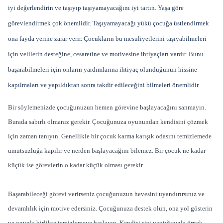
iyi değerlendirin ve taşıyıp taşıyamayacağını iyi tartın. Yaşa göre
görevlendirmek çok önemlidir. Taşıyamayacağı yükü çocuğa üstlendirmek
ona fayda yerine zarar verir. Çocukların bu mesuliyetlerini taşıyabilmeleri
için velilerin desteğine, cesaretine ve motivesine ihtiyaçları vardır. Bunu
başarabilmeleri için onların yardımlarına ihtiyaç olunduğunun hissine
kapılmaları ve yapıldıktan sonra takdir edileceğini bilmeleri önemlidir.
Bir söylemenizde çocuğunuzun hemen görevine başlayacağını sanmayın.
Burada sabırlı olmanız gerekir. Çocuğunuza oyunundan kendisini çözmek
için zaman tanıyın. Genellikle bir çocuk karma karışık odasını temizlemede
umutsuzluğa kapılır ve nerden başlayacağını bilemez. Bir çocuk ne kadar
küçük ise görevlerin o kadar küçük olması gerekir.
Başarabileceği görevi verirseniz çocuğunuzun hevesini uyandırırsınız ve
devamlılık için motive edersiniz. Çocuğunuza destek olun, ona yol gösterin
ve onunla birlikte temizlemeye başlayın. Kendisi sizi yaptığınızla örnek