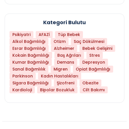
Kategori Bulutu
Psikiyatri
AFAZİ
Tüp Bebek
Alkol Bağımlılığı
Otizm
Saç Dökülmesi
Esrar Bağımlılığı
Alzheimer
Bebek Gelişimi
Kokain Bağımlılığı
Baş Ağrıları
Stres
Kumar Bağımlılığı
Demans
Depresyon
Sanal Bağımlılık
Migren
Opiat Bağımlılığı
Parkinson
Kadın Hastalıkları
Sigara Bağımlılığı
Şizofreni
Obezite
Kardioloji
Bipolar Bozukluk
Cilt Bakımı