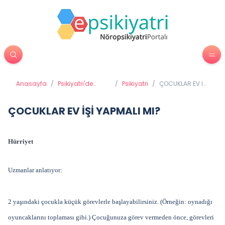
Anasayfa
/
Psikiyatri'de
/
Psikiyatri
/
ÇOCUKLAR EV İŞİ
Tedavi
YAPMALI MI?
Yöntemleri
ÇOCUKLAR EV İŞİ YAPMALI MI?
Hürriyet
Uzmanlar anlatıyor:
2 yaşındaki çocukla küçük görevlerle başlayabilirsiniz. (Örneğin: oynadığı
oyuncaklarını toplaması gibi.) Çocuğunuza görev vermeden önce, görevleri