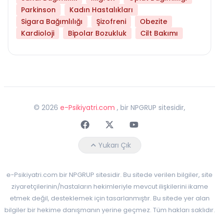
Parkinson
Kadın Hastalıkları
Sigara Bağımlılığı
Şizofreni
Obezite
Kardioloji
Bipolar Bozukluk
Cilt Bakımı
©
2026
e-Psikiyatri.com
, bir NPGRUP sitesidir,
Faceebok
Twitter
Youtube
Yukarı Çık
e-Psikiyatri.com bir NPGRUP sitesidir. Bu sitede verilen bilgiler, site
ziyaretçilerinin/hastaların hekimleriyle mevcut ilişkilerini ikame
etmek değil, desteklemek için tasarlanmıştır. Bu sitede yer alan
bilgiler bir hekime danışmanın yerine geçmez. Tüm hakları saklıdır.