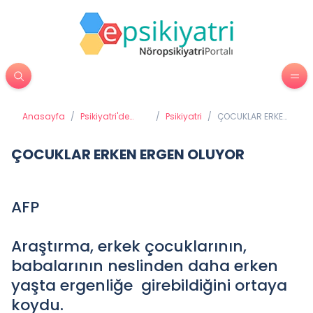
Anasayfa
/
Psikiyatri'de
/
Psikiyatri
/
ÇOCUKLAR ERKEN
Tedavi
ERGEN OLUYOR
Yöntemleri
ÇOCUKLAR ERKEN ERGEN OLUYOR
AFP
Araştırma, erkek çocuklarının,
babalarının neslinden daha erken
yaşta ergenliğe girebildiğini ortaya
koydu.