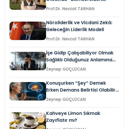
Prof.Dr. Nevzat TARHAN
Nöroliderlik ve Vicdani Zekâ:
Geleceğin Liderlik Modeli
Prof.Dr. Nevzat TARHAN
İşe Gidip Çalışabiliyor Olmak
Sağlıklı Olduğunuz Anlamına
Gelir mi?
Zeynep GÜÇLÜCAN
Konuşurken “Şey” Demek
Erken Demans Belirtisi Olabilir
mi?
Zeynep GÜÇLÜCAN
Kahveye Limon Sıkmak
Zayıflatır mı?