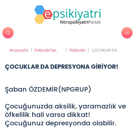
Anasayfa
/
Psikiyatri'de
/
Psikiyatri
/
ÇOCUKLAR DA
Tedavi
DEPRESYONA
Yöntemleri
GİRİYOR!
ÇOCUKLAR DA DEPRESYONA GİRİYOR!
Şaban ÖZDEMİR(NPGRUP)
Çocuğunuzda aksilik, yaramazlık ve
öfkelilik hali varsa dikkat!
Çocuğunuz depresyonda olabilir.