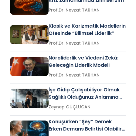
Kriz zamanlarında zihinsel zırh
Prof.Dr. Nevzat TARHAN
Klasik ve Karizmatik Modellerin
Ötesinde “Bilimsel Liderlik”
Prof.Dr. Nevzat TARHAN
Nöroliderlik ve Vicdani Zekâ:
Geleceğin Liderlik Modeli
Prof.Dr. Nevzat TARHAN
İşe Gidip Çalışabiliyor Olmak
Sağlıklı Olduğunuz Anlamına
Gelir mi?
Zeynep GÜÇLÜCAN
Konuşurken “Şey” Demek
Erken Demans Belirtisi Olabilir