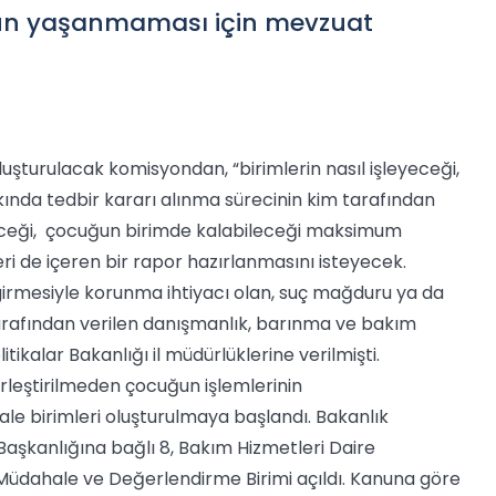
 sorun yaşanmaması için mevzuat
luşturulacak komisyondan, “birimlerin nasıl işleyeceği,
ında tedbir kararı alınma sürecinin kim tarafından
eceği, çocuğun birimde kalabileceği maksimum
i de içeren bir rapor hazırlanmasını isteyecek.
irmesiyle korunma ihtiyacı olan, suç mağduru ya da
rafından verilen danışmanlık, barınma ve bakım
tikalar Bakanlığı il müdürlüklerine verilmişti.
rleştirilmeden çocuğun işlemlerinin
e birimleri oluşturulmaya başlandı. Bakanlık
Başkanlığına bağlı 8, Bakım Hizmetleri Daire
 Müdahale ve Değerlendirme Birimi açıldı. Kanuna göre