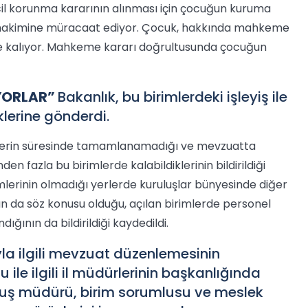
cil korunma kararının alınması için çocuğun kuruma
uk hakimine müracaat ediyor. Çocuk, hakkında mahkeme
rde kalıyor. Mahkeme kararı doğrultusunda çocuğun
İYORLAR”
Bakanlık, bu birimlerdeki işleyiş ile
üklerine gönderdi.
lemlerin süresinde tamamlanamadığı ve mevzuatta
en fazla bu birimlerde kalabildiklerinin bildirildiği
irimlerinin olmadığı yerlerde kuruluşlar bünyesinde diğer
 da söz konusu olduğu, açılan birimlerde personel
ğının da bildirildiği kaydedildi.
la ilgili mevzuat düzenlemesinin
 ile ilgili il müdürlerinin başkanlığında
uluş müdürü, birim sorumlusu ve meslek