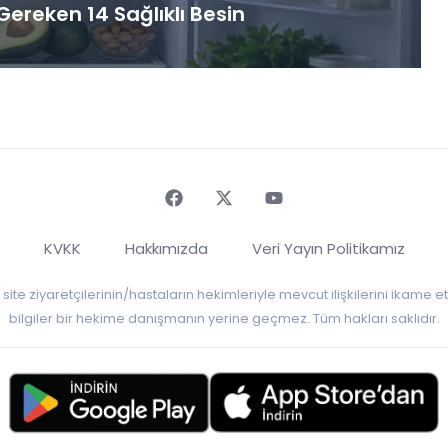
ereken 14 Sağlıklı Besin
Faceebok
Twitter
Youtube
KVKK
Hakkımızda
Veri Yayın Politikamız
r, site ziyaretçilerinin/hastaların hekimleriyle mevcut ilişkilerini ikame
bilgiler bir hekime danışmanın yerine geçmez. Tüm hakları saklıdır.