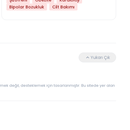
Şizofreni
Obezite
Kardioloji
Hangi Yaşta Hangi Testi Yaptırmanız Gerekt
Bipolar Bozukluk
Cilt Bakımı
Yukarı Çık
 etmek değil, desteklemek için tasarlanmıştır. Bu sitede yer alan