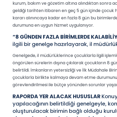
kurum, bakım ve gözetim altına alındıktan sonra a
geldiği tarihten itibaren en geç 5 gün içinde çoc
kararı alınıncaya kadar en fazla 8 gün bu birimle
durumuna en uygun hizmet uygulanıyor.
“8 GÜNDEN FAZLA BİRİMLERDE KALABİL
ilgili bir genelge hazırlayarak, il müdürl
Genelgede, il müdürlüklerince çocuklarla ilgili iş
öngörülen sürelerin dışına çıkılarak çocukların 8 günd
belirtildi. İmkanların yetersizliği ve İlk Müdahale B
çocuklarla birlikte kalmaya devam etme durumunun
görevlendirilmesi ile bütçe yönünden sorunlar yaşandı
RAPORDA YER ALACAK HUSUSLAR
Konuy
yapılacağının belirtildiği genelgeyle, konu
oluşturulacak birimin bağlı olduğu kur