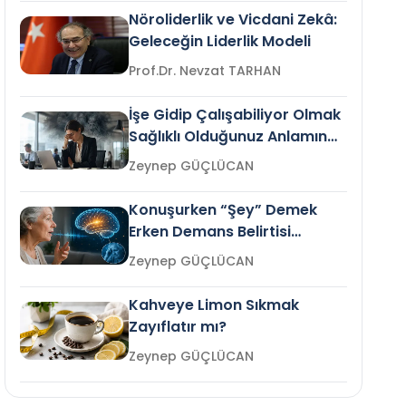
Nöroliderlik ve Vicdani Zekâ:
Geleceğin Liderlik Modeli
Prof.Dr. Nevzat TARHAN
İşe Gidip Çalışabiliyor Olmak
Sağlıklı Olduğunuz Anlamına
Gelir mi?
Zeynep GÜÇLÜCAN
Konuşurken “Şey” Demek
Erken Demans Belirtisi
Olabilir mi?
Zeynep GÜÇLÜCAN
Kahveye Limon Sıkmak
Zayıflatır mı?
Zeynep GÜÇLÜCAN