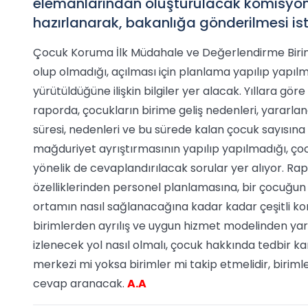
elemanlarından oluşturulacak komisyonun
hazırlanarak, bakanlığa gönderilmesi ist
Çocuk Koruma İlk Müdahale ve Değerlendirme Birimi 
olup olmadığı, açılması için planlama yapılıp yapılm
yürütüldüğüne ilişkin bilgiler yer alacak. Yıllara gö
raporda, çocukların birime geliş nedenleri, yararlan
süresi, nedenleri ve bu sürede kalan çocuk sayısına i
mağduriyet ayrıştırmasının yapılıp yapılmadığı, çocu
yönelik de cevaplandırılacak sorular yer alıyor. Rapord
özelliklerinden personel planlamasına, bir çocuğu
ortamın nasıl sağlanacağına kadar kadar çeşitli ko
birimlerden ayrılış ve uygun hizmet modelinden yar
izlenecek yol nasıl olmalı, çocuk hakkında tedbir ka
merkezi mi yoksa birimler mi takip etmelidir, birimle
cevap aranacak.
A.A