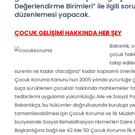
Değerlendirme Birimleri” ile ilgili
düzenlemesi yapacak.
ÇOCUK GELİŞİMİ HAKKINDA HER ŞEY
Bakanlık, o
çocuk hakk
takip edil
sürenin ne kadar olacağına” kadar kapsamlı öneriler
Çocuk Koruma Kanunu'nun 2005 yılında yürürlüğe g
suça sürüklenen çocuklar hakkında mahkemeler ta
tedbirlerini uygulama yükümlülüğü Aile ve Sosyal Poli
Bakanlıkça, bu hükümler doğrultusunda kuruluşa ye
tamamlanabilmesi için Çocuk Koruma ve İlk Müdahal
bünyesinde Sosyal Rehabilitasyon Hizmetleri Daire 
Başkanlığına bağlı ise 42 ilde 50 Çocuk Koruma İlk