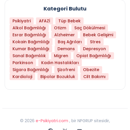
Kategori Bulutu
Psikiyatri
AFAZİ
Tüp Bebek
Alkol Bağımlılığı
Otizm
Saç Dökülmesi
Esrar Bağımlılığı
Alzheimer
Bebek Gelişimi
Kokain Bağımlılığı
Baş Ağrıları
Stres
Kumar Bağımlılığı
Demans
Depresyon
Sanal Bağımlılık
Migren
Opiat Bağımlılığı
Parkinson
Kadın Hastalıkları
Sigara Bağımlılığı
Şizofreni
Obezite
Kardioloji
Bipolar Bozukluk
Cilt Bakımı
©
2026
e-Psikiyatri.com
, bir NPGRUP sitesidir,