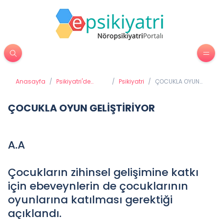
Anasayfa
/
Psikiyatri'de
/
Psikiyatri
/
ÇOCUKLA OYUN
Tedavi
GELİŞTİRİYOR
Yöntemleri
ÇOCUKLA OYUN GELİŞTİRİYOR
A.A
Çocukların zihinsel gelişimine katkı
için ebeveynlerin de çocuklarının
oyunlarına katılması gerektiği
açıklandı.