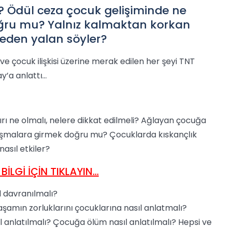
? Ödül ceza çocuk gelişiminde ne
ğru mu? Yalnız kalmaktan korkan
eden yalan söyler?
e çocuk ilişkisi üzerine merak edilen her şeyi TNT
y’a anlattı…
ı ne olmalı, nelere dikkat edilmeli? Ağlayan çocuğa
tışmalara girmek doğru mu? Çocuklarda kıskançlık
nasıl etkiler?
İLGİ İÇİN TIKLAYIN...
 davranılmalı?
şamın zorluklarını çocuklarına nasıl anlatmalı?
l anlatılmalı? Çocuğa ölüm nasıl anlatılmalı? Hepsi ve