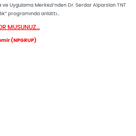
ma ve Uygulama Merkezi’nden Dr. Serdar Alparslan TNT
lık” programında anlattı…
R MUSUNUZ...
emir (NPGRUP)