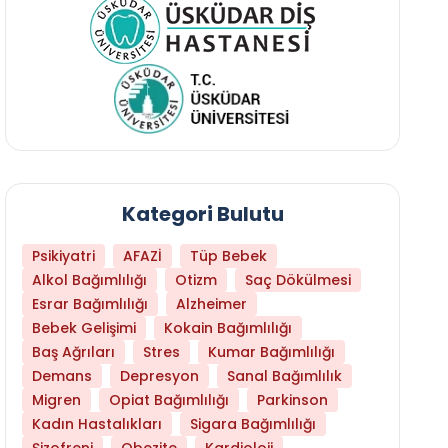
Kategori Bulutu
Psikiyatri
AFAZİ
Tüp Bebek
Alkol Bağımlılığı
Otizm
Saç Dökülmesi
Esrar Bağımlılığı
Alzheimer
Bebek Gelişimi
Kokain Bağımlılığı
Baş Ağrıları
Stres
Kumar Bağımlılığı
Daha Az Protein Tüketmek Yaşlanmayı Yava
Demans
Depresyon
Sanal Bağımlılık
Migren
Opiat Bağımlılığı
Parkinson
Kadın Hastalıkları
Sigara Bağımlılığı