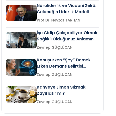
Nöroliderlik ve Vicdani Zekâ:
Geleceğin Liderlik Modeli
Prof.Dr. Nevzat TARHAN
İşe Gidip Çalışabiliyor Olmak
Sağlıklı Olduğunuz Anlamına
Gelir mi?
Zeynep GÜÇLÜCAN
Konuşurken “Şey” Demek
Erken Demans Belirtisi
Olabilir mi?
Zeynep GÜÇLÜCAN
Kahveye Limon Sıkmak
Zayıflatır mı?
Zeynep GÜÇLÜCAN