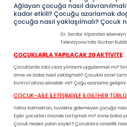
Ağlayan çocuğa nasıl davranılmalı
kadar etkili? Çocuğu azarlamak do
çocuğa nasıl yaklaşılmalı? Çocuk n
Dr. Serdar Alparslan ebeveyn v
Televizyonu’nda Gürkan Kubila
ÇOCUKLARLA YAPILACAK 20 AKTİVİTE
Çocuklarda ödül ceza yöntemi uygulanmalı mı? Sınır
anne ve baba nasıl yaklaşmalı? Çocukla sözel tar
kontrol altına alınabilir mi? Çoğu azarlama gelişimi 
ÇOCUK-AİLE İLETİŞİMİYLE İLGİLİ HER TÜRLÜ B
Yalnız kalmaktan, tuvalete gidemeyen çocuğa nasıl
Eşler çocukları önünde tartışmalı mı? Anne baba ya
Çocuk neden yalan söyler? Çocuklara cinsellik nası