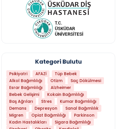
Kategori Bulutu
Psikiyatri
AFAZİ
Tüp Bebek
Alkol Bağımlılığı
Otizm
Saç Dökülmesi
Esrar Bağımlılığı
Alzheimer
Bebek Gelişimi
Kokain Bağımlılığı
Baş Ağrıları
Stres
Kumar Bağımlılığı
Daha Az Protein Tüketmek Yaşlanmayı Yava
Demans
Depresyon
Sanal Bağımlılık
Migren
Opiat Bağımlılığı
Parkinson
Kadın Hastalıkları
Sigara Bağımlılığı