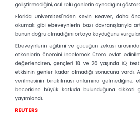
geliştirmediğini, asıl rolü genlerin oynadığını gösterd
Florida Üniversitesi'nden Kevin Beaver, daha ön
okumak gibi ebeveynlerin bazı davranışlarıyla art
bunun doğru olmadığını ortaya koyduğunu vurgulad
Ebeveynlerin eğitimi ve çocuğun zekası arasındaki
etkenlerin önemini incelemek üzere evlat edinilmi
değerlendiren, gençleri 18 ve 26 yaşında IQ test
etkisinin genler kadar olmadığı sonucuna vardı. 
verilmesinin bırakılması anlamına gelmediğine, e
becerisine büyük katkıda bulunduğuna dikkati çek
yayımlandı.
REUTERS