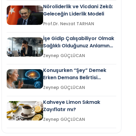
Nöroliderlik ve Vicdani Zekâ:
Geleceğin Liderlik Modeli
Prof.Dr. Nevzat TARHAN
İşe Gidip Çalışabiliyor Olmak
Sağlıklı Olduğunuz Anlamına
Gelir mi?
Zeynep GÜÇLÜCAN
Konuşurken “Şey” Demek
Erken Demans Belirtisi
Olabilir mi?
Zeynep GÜÇLÜCAN
Kahveye Limon Sıkmak
Zayıflatır mı?
Zeynep GÜÇLÜCAN