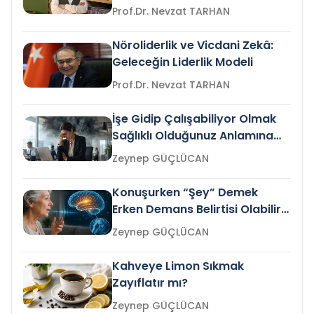
Prof.Dr. Nevzat TARHAN
Nöroliderlik ve Vicdani Zekâ:
Geleceğin Liderlik Modeli
Prof.Dr. Nevzat TARHAN
İşe Gidip Çalışabiliyor Olmak
Sağlıklı Olduğunuz Anlamına
Gelir mi?
Zeynep GÜÇLÜCAN
Konuşurken “Şey” Demek
Erken Demans Belirtisi Olabilir
mi?
Zeynep GÜÇLÜCAN
Kahveye Limon Sıkmak
Zayıflatır mı?
Zeynep GÜÇLÜCAN