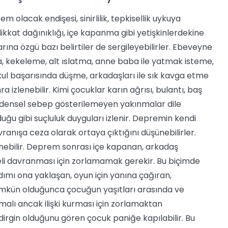
 olacak endişesi, sinirlilik, tepkisellik uykuya
kkat dağınıklığı, içe kapanma gibi yetişkinlerdekine
larına özgü bazı belirtiler de sergileyebilirler. Ebeveyne
 kekeleme, alt ıslatma, anne baba ile yatmak isteme,
 başarısında düşme, arkadaşları ile sık kavga etme
izlenebilir. Kimi çocuklar karın ağrısı, bulantı, baş
 bedensel sebep gösterilemeyen yakınmalar dile
duğu gibi suçluluk duyguları izlenir. Depremin kendi
vranışa ceza olarak ortaya çıktığını düşünebilirler.
enebilir. Deprem sonrası içe kapanan, arkadaş
şeli davranması için zorlamamak gerekir. Bu biçimde
dımı ona yaklaşan, oyun için yanına çağıran,
ümkün olduğunca çocuğun yaşıtları arasında ve
alı ancak ilişki kurması için zorlamaktan
irgin olduğunu gören çocuk paniğe kapılabilir. Bu