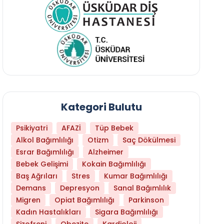
Kategori Bulutu
Psikiyatri
AFAZİ
Tüp Bebek
Alkol Bağımlılığı
Otizm
Saç Dökülmesi
Esrar Bağımlılığı
Alzheimer
Bebek Gelişimi
Kokain Bağımlılığı
Baş Ağrıları
Stres
Kumar Bağımlılığı
Daha Az Protein Tüketmek Yaşlanmayı Yava
Demans
Depresyon
Sanal Bağımlılık
Migren
Opiat Bağımlılığı
Parkinson
Kadın Hastalıkları
Sigara Bağımlılığı