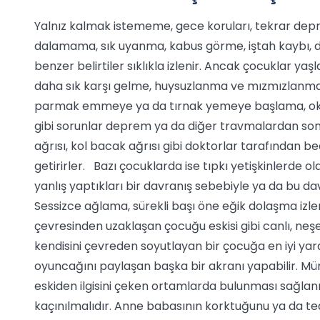
Yalnız kalmak istememe, gece koruları, tekrar deprem
dalamama, sık uyanma, kabus görme, iştah kaybı, di
benzer belirtiler sıklıkla izlenir. Ancak çocuklar yaş
daha sık karşı gelme, huysuzlanma ve mızmızlanma,
parmak emmeye ya da tırnak yemeye başlama, okul
gibi sorunlar deprem ya da diğer travmalardan sonra 
ağrısı, kol bacak ağrısı gibi doktorlar tarafından
getirirler. Bazı çocuklarda ise tıpkı yetişkinlerde ol
yanlış yaptıkları bir davranış sebebiyle ya da bu da
Sessizce ağlama, sürekli başı öne eğik dolaşma izl
çevresinden uzaklaşan çocuğu eskisi gibi canlı, ne
kendisini çevreden soyutlayan bir çocuğa en iyi yar
oyuncağını paylaşan başka bir akranı yapabilir. M
eskiden ilgisini çeken ortamlarda bulunması sağlanm
kaçınılmalıdır. Anne babasının korktuğunu ya da ted