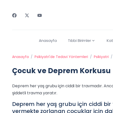
Faceebok
Twitter
Youtube
Anasayfa
Tıbbi Birimler
Kat
Anasayfa
/
Psikiyatri'de Tedavi Yöntemleri
/
Psikiyatri
/
Çocuk ve Deprem Korkusu
Deprem her yaş grubu için ciddi bir travmadır. An
şiddetli travma yaratır.
Deprem her yaş grubu için ciddi bi
vermekte zorlanan çocuklar için dah