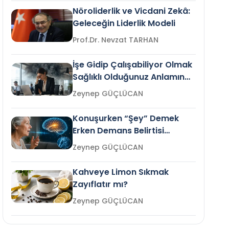
Nöroliderlik ve Vicdani Zekâ:
Geleceğin Liderlik Modeli
Prof.Dr. Nevzat TARHAN
İşe Gidip Çalışabiliyor Olmak
Sağlıklı Olduğunuz Anlamına
Gelir mi?
Zeynep GÜÇLÜCAN
Konuşurken “Şey” Demek
Erken Demans Belirtisi
Olabilir mi?
Zeynep GÜÇLÜCAN
Kahveye Limon Sıkmak
Zayıflatır mı?
Zeynep GÜÇLÜCAN