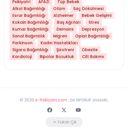
Psikiyatri
AFAZİ
Tüp Bebek
Alkol Bağımlılığı
Otizm
Saç Dökülmesi
Esrar Bağımlılığı
Alzheimer
Bebek Gelişimi
Kokain Bağımlılığı
Baş Ağrıları
Stres
Kumar Bağımlılığı
Demans
Depresyon
Sanal Bağımlılık
Migren
Opiat Bağımlılığı
Parkinson
Kadın Hastalıkları
Sigara Bağımlılığı
Şizofreni
Obezite
Kardioloji
Bipolar Bozukluk
Cilt Bakımı
©
2026
e-Psikiyatri.com
, bir NPGRUP sitesidir,
Faceebok
Twitter
Youtube
Yukarı Çık