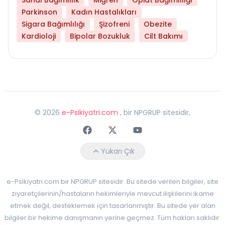
Parkinson
Kadın Hastalıkları
Sigara Bağımlılığı
Şizofreni
Obezite
Kardioloji
Bipolar Bozukluk
Cilt Bakımı
©
2026
e-Psikiyatri.com
, bir NPGRUP sitesidir,
Faceebok
Twitter
Youtube
Yukarı Çık
e-Psikiyatri.com bir NPGRUP sitesidir. Bu sitede verilen bilgiler, site
ziyaretçilerinin/hastaların hekimleriyle mevcut ilişkilerini ikame
etmek değil, desteklemek için tasarlanmıştır. Bu sitede yer alan
bilgiler bir hekime danışmanın yerine geçmez. Tüm hakları saklıdır.