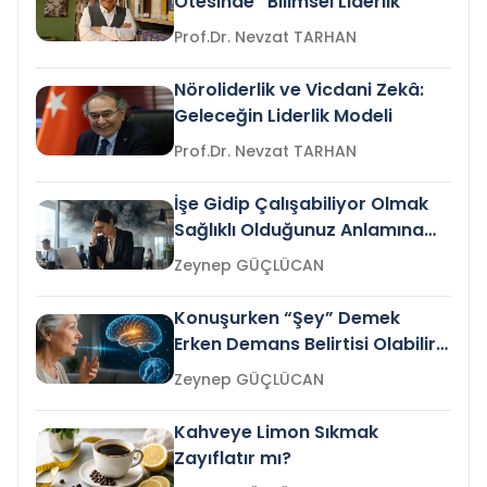
Ötesinde “Bilimsel Liderlik”
Prof.Dr. Nevzat TARHAN
Nöroliderlik ve Vicdani Zekâ:
Geleceğin Liderlik Modeli
Prof.Dr. Nevzat TARHAN
İşe Gidip Çalışabiliyor Olmak
Sağlıklı Olduğunuz Anlamına
Gelir mi?
Zeynep GÜÇLÜCAN
Konuşurken “Şey” Demek
Erken Demans Belirtisi Olabilir
mi?
Zeynep GÜÇLÜCAN
Kahveye Limon Sıkmak
Zayıflatır mı?