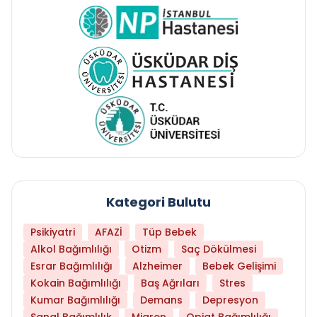
Kategori Bulutu
Psikiyatri
AFAZİ
Tüp Bebek
Alkol Bağımlılığı
Otizm
Saç Dökülmesi
Esrar Bağımlılığı
Alzheimer
Bebek Gelişimi
Kokain Bağımlılığı
Baş Ağrıları
Stres
Kumar Bağımlılığı
Demans
Depresyon
Sanal Bağımlılık
Migren
Opiat Bağımlılığı