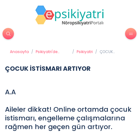
Anasayfa
/
Psikiyatri'de
/
Psikiyatri
/
ÇOCUK
Tedavi Yöntemleri
İSTİSMARI
ARTIYOR
ÇOCUK İSTİSMARI ARTIYOR
A.A
Aileler dikkat! Online ortamda çocuk
istismarı, engelleme çalışmalarına
rağmen her geçen gün artıyor.