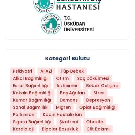
Kategori Bulutu
Psikiyatri
AFAZİ
Tüp Bebek
Alkol Bağımlılığı
Otizm
Saç Dökülmesi
Esrar Bağımlılığı
Alzheimer
Bebek Gelişimi
Kokain Bağımlılığı
Baş Ağrıları
Stres
Kumar Bağımlılığı
Demans
Depresyon
Sanal Bağımlılık
Migren
Opiat Bağımlılığı
Parkinson
Kadın Hastalıkları
Sigara Bağımlılığı
Şizofreni
Obezite
Kardioloji
Bipolar Bozukluk
Cilt Bakımı