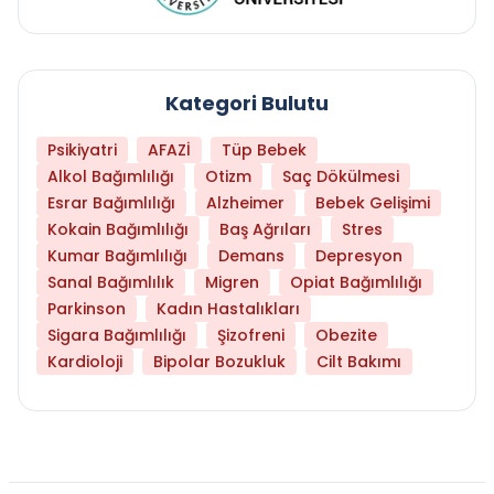
Kategori Bulutu
Psikiyatri
AFAZİ
Tüp Bebek
Alkol Bağımlılığı
Otizm
Saç Dökülmesi
Esrar Bağımlılığı
Alzheimer
Bebek Gelişimi
Kokain Bağımlılığı
Baş Ağrıları
Stres
Kumar Bağımlılığı
Demans
Depresyon
Sanal Bağımlılık
Migren
Opiat Bağımlılığı
Parkinson
Kadın Hastalıkları
Sigara Bağımlılığı
Şizofreni
Obezite
Kardioloji
Bipolar Bozukluk
Cilt Bakımı