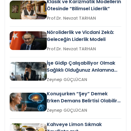
Klasik ve Karizmatik Modellerin
Ötesinde “Bilimsel Liderlik”
Prof.Dr. Nevzat TARHAN
Nöroliderlik ve Vicdani Zekâ:
Geleceğin Liderlik Modeli
Prof.Dr. Nevzat TARHAN
İşe Gidip Çalışabiliyor Olmak
Sağlıklı Olduğunuz Anlamına
Gelir mi?
Zeynep GÜÇLÜCAN
Konuşurken “Şey” Demek
Erken Demans Belirtisi Olabilir
mi?
Zeynep GÜÇLÜCAN
Kahveye Limon Sıkmak