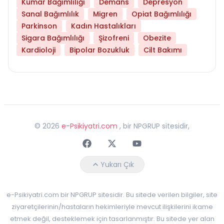
Kumar Bağımlılığı
Demans
Depresyon
Sanal Bağımlılık
Migren
Opiat Bağımlılığı
Parkinson
Kadın Hastalıkları
Sigara Bağımlılığı
Şizofreni
Obezite
Kardioloji
Bipolar Bozukluk
Cilt Bakımı
©
2026
e-Psikiyatri.com
, bir NPGRUP sitesidir,
Faceebok
Twitter
Youtube
Yukarı Çık
e-Psikiyatri.com bir NPGRUP sitesidir. Bu sitede verilen bilgiler, site
ziyaretçilerinin/hastaların hekimleriyle mevcut ilişkilerini ikame
etmek değil, desteklemek için tasarlanmıştır. Bu sitede yer alan