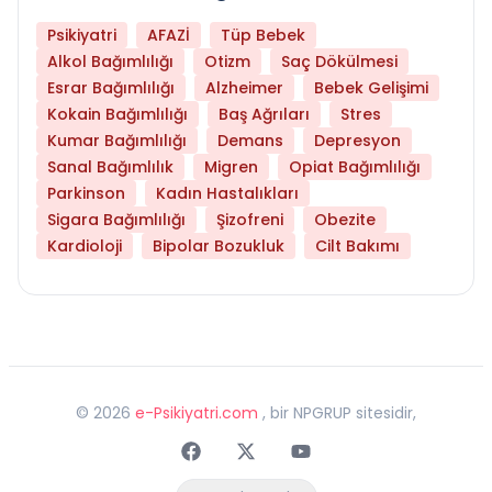
Psikiyatri
AFAZİ
Tüp Bebek
Alkol Bağımlılığı
Otizm
Saç Dökülmesi
Esrar Bağımlılığı
Alzheimer
Bebek Gelişimi
Kokain Bağımlılığı
Baş Ağrıları
Stres
Kumar Bağımlılığı
Demans
Depresyon
Sanal Bağımlılık
Migren
Opiat Bağımlılığı
Parkinson
Kadın Hastalıkları
Sigara Bağımlılığı
Şizofreni
Obezite
Kardioloji
Bipolar Bozukluk
Cilt Bakımı
©
2026
e-Psikiyatri.com
, bir NPGRUP sitesidir,
Faceebok
Twitter
Youtube