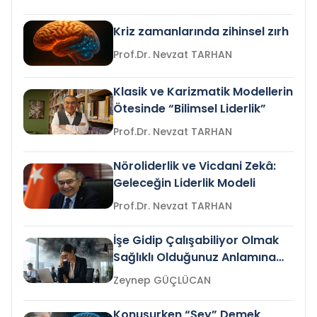
Kriz zamanlarında zihinsel zırh
Prof.Dr. Nevzat TARHAN
Klasik ve Karizmatik Modellerin
Ötesinde “Bilimsel Liderlik”
Prof.Dr. Nevzat TARHAN
Nöroliderlik ve Vicdani Zekâ:
Geleceğin Liderlik Modeli
Prof.Dr. Nevzat TARHAN
İşe Gidip Çalışabiliyor Olmak
Sağlıklı Olduğunuz Anlamına
Gelir mi?
Zeynep GÜÇLÜCAN
Konuşurken “Şey” Demek