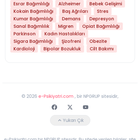
Esrar Bağımlılığı
Alzheimer
Bebek Gelişimi
Kokain Bağımlılığı
Baş Ağrıları
Stres
Kumar Bağımlılığı
Demans
Depresyon
Sanal Bağımlılık
Migren
Opiat Bağımlılığı
Parkinson
Kadın Hastalıkları
Sigara Bağımlılığı
Şizofreni
Obezite
Kardioloji
Bipolar Bozukluk
Cilt Bakımı
©
2026
e-Psikiyatri.com
, bir NPGRUP sitesidir,
Faceebok
Twitter
Youtube
Yukarı Çık
e-Psikiyatri.com bir NPGRUP sitesidir. Bu sitede verilen bilgiler, site