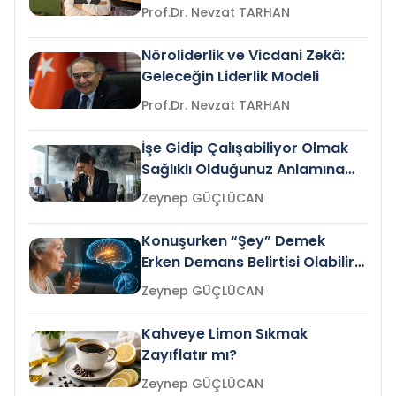
Prof.Dr. Nevzat TARHAN
Nöroliderlik ve Vicdani Zekâ:
Geleceğin Liderlik Modeli
Prof.Dr. Nevzat TARHAN
İşe Gidip Çalışabiliyor Olmak
Sağlıklı Olduğunuz Anlamına
Gelir mi?
Zeynep GÜÇLÜCAN
Konuşurken “Şey” Demek
Erken Demans Belirtisi Olabilir
mi?
Zeynep GÜÇLÜCAN
Kahveye Limon Sıkmak
Zayıflatır mı?
Zeynep GÜÇLÜCAN