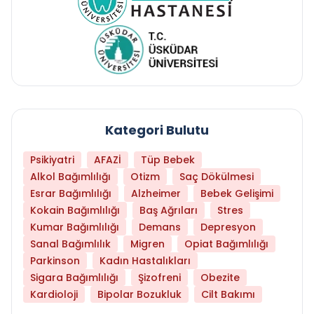
Kategori Bulutu
Psikiyatri
AFAZİ
Tüp Bebek
Alkol Bağımlılığı
Otizm
Saç Dökülmesi
Esrar Bağımlılığı
Alzheimer
Bebek Gelişimi
Kokain Bağımlılığı
Baş Ağrıları
Stres
Kumar Bağımlılığı
Demans
Depresyon
Sanal Bağımlılık
Migren
Opiat Bağımlılığı
Parkinson
Kadın Hastalıkları
Sigara Bağımlılığı
Şizofreni
Obezite
Kardioloji
Bipolar Bozukluk
Cilt Bakımı