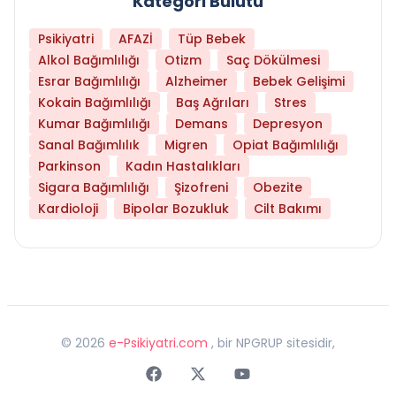
Kategori Bulutu
Psikiyatri
AFAZİ
Tüp Bebek
Alkol Bağımlılığı
Otizm
Saç Dökülmesi
Esrar Bağımlılığı
Alzheimer
Bebek Gelişimi
Kokain Bağımlılığı
Baş Ağrıları
Stres
Kumar Bağımlılığı
Demans
Depresyon
Sanal Bağımlılık
Migren
Opiat Bağımlılığı
Parkinson
Kadın Hastalıkları
Sigara Bağımlılığı
Şizofreni
Obezite
Kardioloji
Bipolar Bozukluk
Cilt Bakımı
©
2026
e-Psikiyatri.com
, bir NPGRUP sitesidir,
Faceebok
Twitter
Youtube