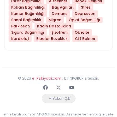
Esrar Bağımlılığı
Alzheimer
Bebek Gelişimi
Kokain Bağımlılığı
Baş Ağrıları
Stres
Kumar Bağımlılığı
Demans
Depresyon
Sanal Bağımlılık
Migren
Opiat Bağımlılığı
Parkinson
Kadın Hastalıkları
Sigara Bağımlılığı
Şizofreni
Obezite
Kardioloji
Bipolar Bozukluk
Cilt Bakımı
©
2026
e-Psikiyatri.com
, bir NPGRUP sitesidir,
Faceebok
Twitter
Youtube
Yukarı Çık
e-Psikiyatri.com bir NPGRUP sitesidir. Bu sitede verilen bilgiler, site