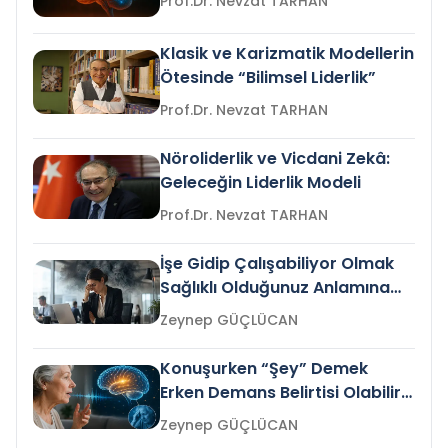
Prof.Dr. Nevzat TARHAN
Klasik ve Karizmatik Modellerin
Ötesinde “Bilimsel Liderlik”
Prof.Dr. Nevzat TARHAN
Nöroliderlik ve Vicdani Zekâ:
Geleceğin Liderlik Modeli
Prof.Dr. Nevzat TARHAN
İşe Gidip Çalışabiliyor Olmak
Sağlıklı Olduğunuz Anlamına
Gelir mi?
Zeynep GÜÇLÜCAN
Konuşurken “Şey” Demek
Erken Demans Belirtisi Olabilir
mi?
Zeynep GÜÇLÜCAN