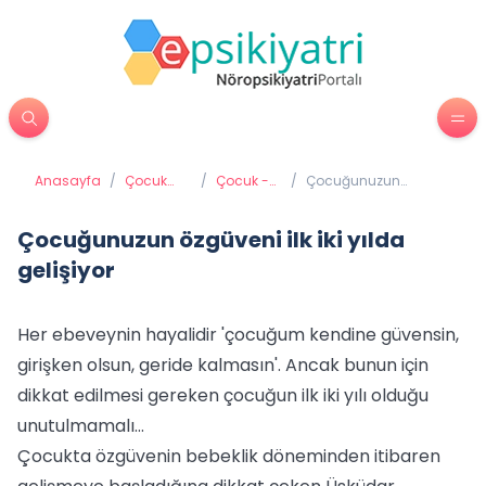
Anasayfa
/
Çocuk
/
Çocuk -
/
Çocuğunuzun
Psikiyatrisi
Aile
özgüveni ilk iki yılda
İletişimi
gelişiyor
Çocuğunuzun özgüveni ilk iki yılda
gelişiyor
Her ebeveynin hayalidir 'çocuğum kendine güvensin,
girişken olsun, geride kalmasın'. Ancak bunun için
dikkat edilmesi gereken çocuğun ilk iki yılı olduğu
unutulmamalı...
Çocukta özgüvenin bebeklik döneminden itibaren