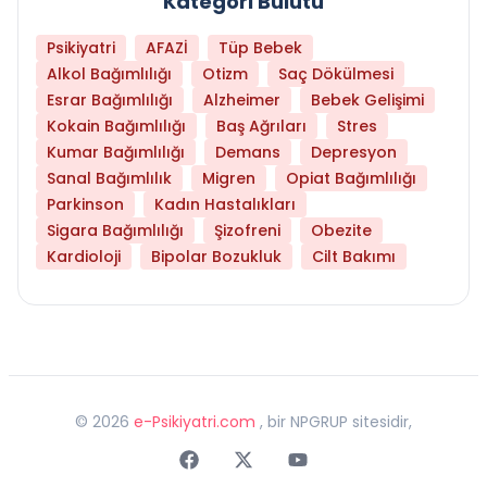
Kategori Bulutu
Psikiyatri
AFAZİ
Tüp Bebek
Alkol Bağımlılığı
Otizm
Saç Dökülmesi
Esrar Bağımlılığı
Alzheimer
Bebek Gelişimi
Kokain Bağımlılığı
Baş Ağrıları
Stres
Kumar Bağımlılığı
Demans
Depresyon
Sanal Bağımlılık
Migren
Opiat Bağımlılığı
Parkinson
Kadın Hastalıkları
Sigara Bağımlılığı
Şizofreni
Obezite
Kardioloji
Bipolar Bozukluk
Cilt Bakımı
©
2026
e-Psikiyatri.com
, bir NPGRUP sitesidir,
Faceebok
Twitter
Youtube