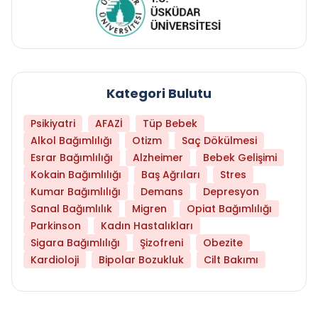
Kategori Bulutu
Psikiyatri
AFAZİ
Tüp Bebek
Alkol Bağımlılığı
Otizm
Saç Dökülmesi
Esrar Bağımlılığı
Alzheimer
Bebek Gelişimi
Kokain Bağımlılığı
Baş Ağrıları
Stres
Kumar Bağımlılığı
Demans
Depresyon
Sanal Bağımlılık
Migren
Opiat Bağımlılığı
Parkinson
Kadın Hastalıkları
Sigara Bağımlılığı
Şizofreni
Obezite
Kardioloji
Bipolar Bozukluk
Cilt Bakımı