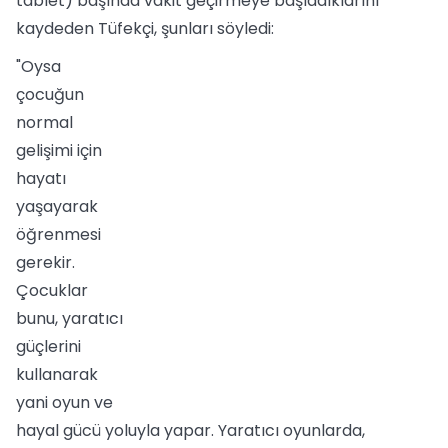
tablet) başında vakit geçirmeye başladıklarını
kaydeden Tüfekçi, şunları söyledi:
"Oysa
çocuğun
normal
gelişimi için
hayatı
yaşayarak
öğrenmesi
gerekir.
Çocuklar
bunu, yaratıcı
güçlerini
kullanarak
yani oyun ve
hayal gücü yoluyla yapar. Yaratıcı oyunlarda,