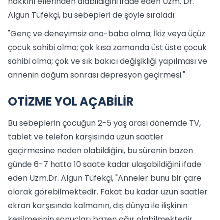
hakkını ellerinden alabildiğini ifade eden Uzm. Dr.
Algun Tüfekçi, bu sebepleri de şöyle sıraladı:
"Genç ve deneyimsiz ana-baba olma; İkiz veya üçüz
çocuk sahibi olma; çok kısa zamanda üst üste çocuk
sahibi olma; çok ve sık bakıcı değişikliği yapılması ve
annenin doğum sonrası depresyon geçirmesi."
OTİZME YOL AÇABİLİR
Bu sebeplerin çocuğun 2-5 yaş arası dönemde TV,
tablet ve telefon karşısında uzun saatler
geçirmesine neden olabildiğini, bu sürenin bazen
günde 6-7 hatta 10 saate kadar ulaşabildiğini ifade
eden Uzm.Dr. Algun Tüfekçi, "Anneler bunu bir çare
olarak görebilmektedir. Fakat bu kadar uzun saatler
ekran karşısında kalmanın, dış dünya ile ilişkinin
kesilmesinin sonuçları bazen ağır olabilmektedir.