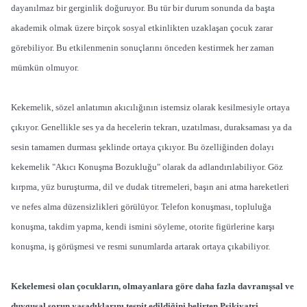
dayanılmaz bir gerginlik doğuruyor. Bu tür bir durum sonunda da başta
akademik olmak üzere birçok sosyal etkinlikten uzaklaşan çocuk zarar
görebiliyor. Bu etkilenmenin sonuçlarını önceden kestirmek her zaman
mümkün olmuyor.
Kekemelik, sözel anlatımın akıcılığının istemsiz olarak kesilmesiyle ortaya
çıkıyor. Genellikle ses ya da hecelerin tekrarı, uzatılması, duraksaması ya da
sesin tamamen durması şeklinde ortaya çıkıyor. Bu özelliğinden dolayı
kekemelik "Akıcı Konuşma Bozukluğu" olarak da adlandırılabiliyor. Göz
kırpma, yüz buruşturma, dil ve dudak titremeleri, başın ani atma hareketleri
ve nefes alma düzensizlikleri görülüyor. Telefon konuşması, topluluğa
konuşma, takdim yapma, kendi ismini söyleme, otorite figürlerine karşı
konuşma, iş görüşmesi ve resmi sunumlarda artarak ortaya çıkabiliyor.
Kekelemesi olan çocukların, olmayanlara göre daha fazla davranışsal ve
duygusal sorun yaşadıklarını tespit edildiğini belirten Psikiyatri