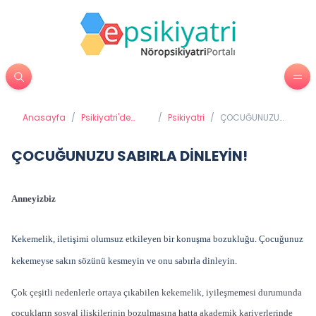
Anasayfa
/
Psikiyatri'de
/
Psikiyatri
/
ÇOCUĞUNUZU
Tedavi
SABIRLA DİNLEYİN!
Yöntemleri
ÇOCUĞUNUZU SABIRLA DİNLEYİN!
Anneyizbiz
Kekemelik, iletişimi olumsuz etkileyen bir konuşma bozukluğu. Çocuğunuz
kekemeyse sakın sözünü kesmeyin ve onu sabırla dinleyin.
Çok çeşitli nedenlerle ortaya çıkabilen kekemelik, iyileşmemesi durumunda
çocukların sosyal ilişkilerinin bozulmasına hatta akademik kariyerlerinde