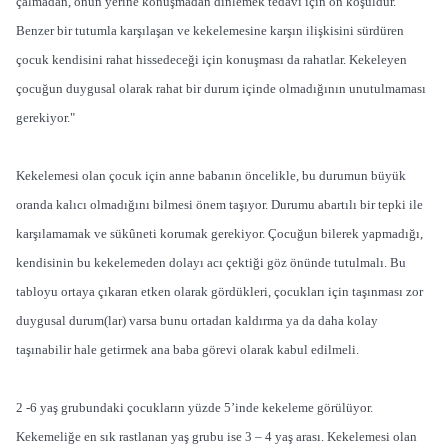
çalmadan, onun yerine konuşmadan dinlemek tedavi için ön koşuldur.
Benzer bir tutumla karşılaşan ve kekelemesine karşın ilişkisini sürdüren
çocuk kendisini rahat hissedeceği için konuşması da rahatlar. Kekeleyen
çocuğun duygusal olarak rahat bir durum içinde olmadığının unutulmaması
gerekiyor."
Kekelemesi olan çocuk için anne babanın öncelikle, bu durumun büyük
oranda kalıcı olmadığını bilmesi önem taşıyor. Durumu abartılı bir tepki ile
karşılamamak ve sükûneti korumak gerekiyor. Çocuğun bilerek yapmadığı,
kendisinin bu kekelemeden dolayı acı çektiği göz önünde tutulmalı. Bu
tabloyu ortaya çıkaran etken olarak gördükleri, çocukları için taşınması zor
duygusal durum(lar) varsa bunu ortadan kaldırma ya da daha kolay
taşınabilir hale getirmek ana baba görevi olarak kabul edilmeli.
2 -6 yaş grubundaki çocukların yüzde 5’inde kekeleme görülüyor.
Kekemeliğe en sık rastlanan yaş grubu ise 3 – 4 yaş arası. Kekelemesi olan