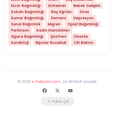
Esrar Bağımlılığı
Alzheimer
Bebek Gelişimi
Kokain Bağımlılığı
Baş Ağrıları
Stres
Kumar Bağımlılığı
Demans
Depresyon
Sanal Bağımlılık
Migren
Opiat Bağımlılığı
Parkinson
Kadın Hastalıkları
Sigara Bağımlılığı
Şizofreni
Obezite
Kardioloji
Bipolar Bozukluk
Cilt Bakımı
©
2026
e-Psikiyatri.com
, bir NPGRUP sitesidir,
Faceebok
Twitter
Youtube
Yukarı Çık