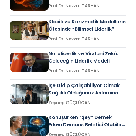
Prof.Dr. Nevzat TARHAN
Klasik ve Karizmatik Modellerin
Ötesinde “Bilimsel Liderlik”
Prof.Dr. Nevzat TARHAN
Nöroliderlik ve Vicdani Zekâ:
Geleceğin Liderlik Modeli
Prof.Dr. Nevzat TARHAN
İşe Gidip Çalışabiliyor Olmak
Sağlıklı Olduğunuz Anlamına
Gelir mi?
Zeynep GÜÇLÜCAN
Konuşurken “Şey” Demek
Erken Demans Belirtisi Olabilir
mi?
Zeynep GÜÇLÜCAN