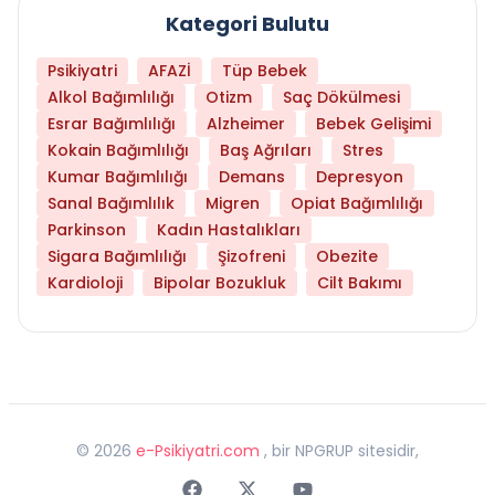
Kategori Bulutu
Psikiyatri
AFAZİ
Tüp Bebek
Alkol Bağımlılığı
Otizm
Saç Dökülmesi
Esrar Bağımlılığı
Alzheimer
Bebek Gelişimi
Kokain Bağımlılığı
Baş Ağrıları
Stres
Kumar Bağımlılığı
Demans
Depresyon
Sanal Bağımlılık
Migren
Opiat Bağımlılığı
Parkinson
Kadın Hastalıkları
Sigara Bağımlılığı
Şizofreni
Obezite
Kardioloji
Bipolar Bozukluk
Cilt Bakımı
©
2026
e-Psikiyatri.com
, bir NPGRUP sitesidir,