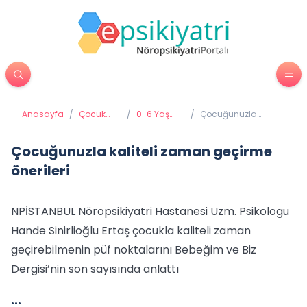
Anasayfa
/
Çocuk
/
0-6 Yaş
/
Çocuğunuzla
Psikiyatrisi
Gelişimi ve
kaliteli zaman
Eğitimi
geçirme önerileri
Çocuğunuzla kaliteli zaman geçirme
önerileri
NPİSTANBUL Nöropsikiyatri Hastanesi Uzm. Psikologu
Hande Sinirlioğlu Ertaş çocukla kaliteli zaman
geçirebilmenin püf noktalarını Bebeğim ve Biz
Dergisi’nin son sayısında anlattı
…