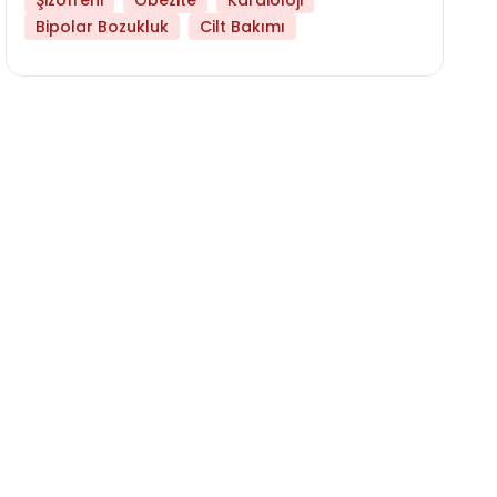
Şizofreni
Obezite
Kardioloji
Bipolar Bozukluk
Cilt Bakımı
Hangi Yaşta Hangi Testi Yaptırmanız Gerekt