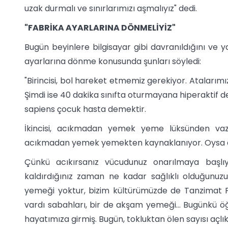
uzak durmalı ve sınırlarımızı aşmalıyız" dedi.
"FABRİKA AYARLARINA DÖNMELİYİZ"
Bugün beyinlere bilgisayar gibi davranıldığını ve ya
ayarlarına dönme konusunda şunları söyledi:
"Birincisi, bol hareket etmemiz gerekiyor. Atalarımız
Şimdi ise 40 dakika sınıfta oturmayana hiperaktif d
sapiens çocuk hasta demektir.
İkincisi, acıkmadan yemek yeme lüksünden vazg
acıkmadan yemek yemekten kaynaklanıyor. Oysa at
Çünkü acıkırsanız vücudunuz onarılmaya başlıyo
kaldırdığınız zaman ne kadar sağlıklı olduğunuz
yemeği yoktur, bizim kültürümüzde de Tanzimat 
vardı sabahları, bir de akşam yemeği... Bugünkü 
hayatımıza girmiş. Bugün, tokluktan ölen sayısı açl