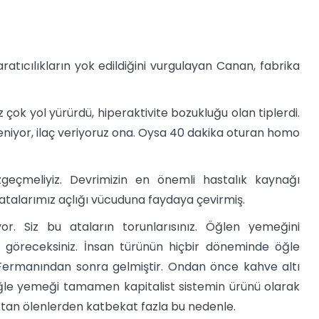
ratıcılıkların yok edildiğini vurgulayan Canan, fabrika
 çok yol yürürdü, hiperaktivite bozukluğu olan tiplerdi.
eniyor, ilaç veriyoruz ona. Oysa 40 dakika oturan homo
eçmeliyiz. Devrimizin en önemli hastalık kaynağı
alarımız açlığı vücuduna faydaya çevirmiş.
r. Siz bu ataların torunlarısınız. Öğlen yemeğini
u göreceksiniz. İnsan türünün hiçbir döneminde öğle
Fermanından sonra gelmiştir. Ondan önce kahve altı
öğle yemeği tamamen kapitalist sistemin ürünü olarak
ıktan ölenlerden katbekat fazla bu nedenle.