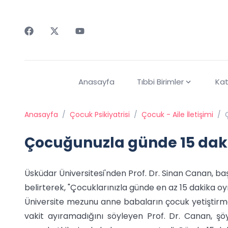
Faceebok
Twitter
Youtube
Anasayfa
Tıbbi Birimler
Kat
Anasayfa
/
Çocuk Psikiyatrisi
/
Çocuk - Aile İletişimi
/
Çocuğunuzla günde 15 dak
Üsküdar Üniversitesi'nden Prof. Dr. Sinan Canan, baş
belirterek, "Çocuklarınızla günde en az 15 dakika oy
Üniversite mezunu anne babaların çocuk yetiştirmek
vakit ayıramadığını söyleyen Prof. Dr. Canan, ş