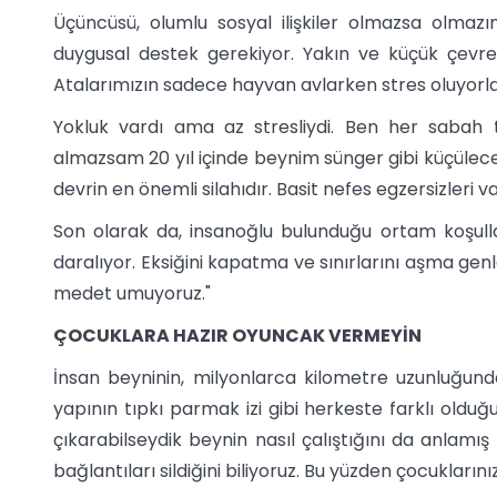
Üçüncüsü, olumlu sosyal ilişkiler olmazsa olmazı
duygusal destek gerekiyor. Yakın ve küçük çevr
Atalarımızın sadece hayvan avlarken stres oluyorlardı
Yokluk vardı ama az stresliydi. Ben her sabah 
almazsam 20 yıl içinde beynim sünger gibi küçülece
devrin en önemli silahıdır. Basit nefes egzersizleri va
Son olarak da, insanoğlu bulunduğu ortam koşull
daralıyor. Eksiğini kapatma ve sınırlarını aşma g
medet umuyoruz."
ÇOCUKLARA HAZIR OYUNCAK VERMEYİN
İnsan beyninin, milyonlarca kilometre uzunluğund
yapının tıpkı parmak izi gibi herkeste farklı olduğ
çıkarabilseydik beynin nasıl çalıştığını da anlamı
bağlantıları sildiğini biliyoruz. Bu yüzden çocukları