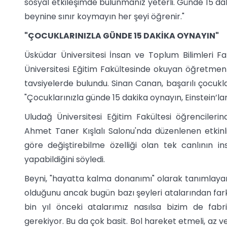
sosyal etkileşimde bulunmanız yeterli. Günde 15 dak
beynine sınır koymayın her şeyi öğrenir."
"ÇOCUKLARINIZLA GÜNDE 15 DAKİKA OYNAYIN"
Üsküdar Üniversitesi İnsan ve Toplum Bilimleri F
Üniversitesi Eğitim Fakültesinde okuyan öğretm
tavsiyelerde bulundu. Sinan Canan, başarılı çocukla
"Çocuklarınızla günde 15 dakika oynayın, Einstein’ları
Uludağ Üniversitesi Eğitim Fakültesi öğrencileri
Ahmet Taner Kışlalı Salonu'nda düzenlenen etkinl
göre değiştirebilme özelliği olan tek canlının 
yapabildiğini söyledi.
Beyni, "hayatta kalma donanımı" olarak tanımlaya
olduğunu ancak bugün bazı şeyleri atalarından farkl
bin yıl önceki atalarımız nasılsa bizim de fab
gerekiyor. Bu da çok basit. Bol hareket etmeli, az ve 