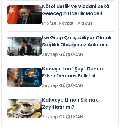
Nöroliderlik ve Vicdani Zekâ:
Geleceğin Liderlik Modeli
Prof.Dr. Nevzat TARHAN
İşe Gidip Çalışabiliyor Olmak
Sağlıklı Olduğunuz Anlamına
Gelir mi?
Zeynep GÜÇLÜCAN
Konuşurken “Şey” Demek
Erken Demans Belirtisi
Olabilir mi?
Zeynep GÜÇLÜCAN
Kahveye Limon Sıkmak
Zayıflatır mı?
Zeynep GÜÇLÜCAN