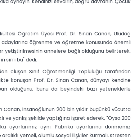
ika oynayın. Kendinizi sevdirin, doğru davranın. Çocuk
akültesi Öğretim Üyesi Prof. Dr. Sinan Canan, Uludağ
en adaylarına öğrenme ve öğretme konusunda önemli
r yetiştirilmesinin annelere bağlı olduğunu belirterek,
n sırrı bu" dedi.
nden oluşan Sınıf Öğretmenliği Topluluğu tarafından
ikte konuşan Prof. Dr. Sinan Canan, dünyayı kendine
insan olduğunu, bunu da beyindeki bazı yeteneklerle
n Canan, insanoğlunun 200 bin yıldır bugünkü vücutta
ı ve yanlış şekilde yaptığına işaret ederek, "Oysa 200
rika ayarlarımız aynı. Fabrika ayarlarına dönmemiz
aralıklı yemeli, olumlu sosyal ilişkiler kurmalı, stresten