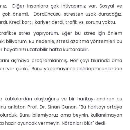
mız. Diğer insanlara çok ihtiyacımız var. Sosyal ve
e çok önemli. Dördüncüsü, stresten uzak duracağız.
. Kredi kartı, kariyer derdi, trafik vs. sorunu yoktu.
trafikte stres yapıyorum. Eğer bu stres için önlem
k, biliyorum. Bu nedenle, stresi azaltma yöntemleri bu
r hayatınızı uzatabilir hatta kurtarabilir.
arını aşmaya programlanmış. Her şeyi tıkırında ama
enleri var çünkü. Bunu yapamayınca antidepresanlardan
a kablolardan oluştuğunu ve bir haritayı andıran bu
unu anlatan Prof. Dr. Sinan Canan, "Bu haritayı ortaya
ş olurduk. Bunu bilemiyoruz ama beynin, kullanılmayan
nıza hazır oyuncak vermeyin. Nöronları ölür" dedi.