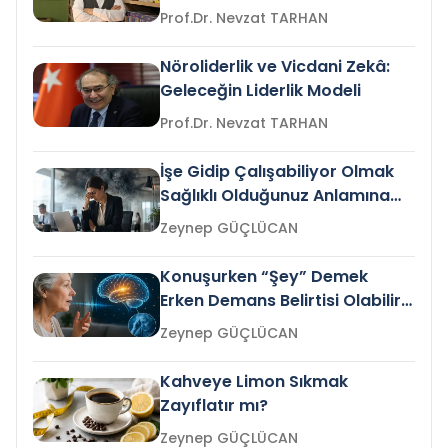
Prof.Dr. Nevzat TARHAN
Nöroliderlik ve Vicdani Zekâ:
Geleceğin Liderlik Modeli
Prof.Dr. Nevzat TARHAN
İşe Gidip Çalışabiliyor Olmak
Sağlıklı Olduğunuz Anlamına
Gelir mi?
Zeynep GÜÇLÜCAN
Konuşurken “Şey” Demek
Erken Demans Belirtisi Olabilir
mi?
Zeynep GÜÇLÜCAN
Kahveye Limon Sıkmak
Zayıflatır mı?
Zeynep GÜÇLÜCAN