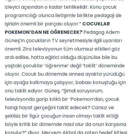
izleyici açısından o kadar tehlikelidir. Konu çocuk
programcılığı olunca iletişimle birlikte pedagoji de
işinizin önemli bir parçası oluyor.”
COCUKLAR
POKEMON’DAN NE OĞRENECEK?
Pedagog Adem
Güneş’in çocukların TV seyretmesiyle ilgili uyarıları
önemli. Zira televizyonun tüm olumsuz etkileri göz
ardı edilse, hatta eğitici olduğu düşünülse bile bu
yaştaki çocuklar ‘öğrenme’ değil ‘taklit’ döneminde
oluyor. Cocuk bu dönemde annesi ayakta yürüdüğü
için ayağa kalkmaya çalışıyor, babası konuştuğu için
onu taklit ediyor. Güneş, “Şimdi soruyorum,
televizyonda garip kılıklı bir ‘Pokemon’dan, çocuk
hangi hayat gerçeğini taklit edecek? Cansız ve
şekilsiz bir figür çocuğun insan olmayı taklit ettiği
böyle kritik bir dönemde nasıl olur da onun karşısına
konulur?” diyor. Meryem Akbal da zaten hedef kitlesi