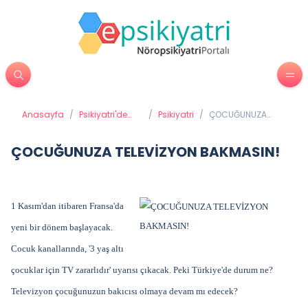
Anasayfa
/
Psikiyatri'de
/
Psikiyatri
/
ÇOCUĞUNUZA
Tedavi
TELEVİZYON
Yöntemleri
BAKMASIN!
ÇOCUĞUNUZA TELEVİZYON BAKMASIN!
1 Kasım'dan itibaren Fransa'da
yeni bir dönem başlayacak.
Cocuk kanallarında, '3 yaş altı
çocuklar için TV zararlıdır' uyarısı çıkacak. Peki Türkiye'de durum ne?
Televizyon çocuğunuzun bakıcısı olmaya devam mı edecek?