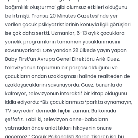
bağımlılık oluşturma’ gibi olumsuz etkileri olduğunu
belirtmişti. Fransız 20 Minutes Gazetesi’nde yer
verilen çocuk psikiyatristlerinin konuyla ilgili görüşleri
ise çok daha sertti. Uzmanlar, 6-13 aylık çocuklara
yönelik programların tamamen yasaklanmasını
savunuyorlardı. Ote yandan 28 ülkede yayın yapan
Baby First’ün Avrupa Genel Direktörü Arié Guez,
televizyonun toplumun bir parçası olduğunu ve
çocukların ondan uzaklaşması halinde realiteden de
uzaklaşacaklarını savunuyordu. Guez, bununla da
kalmıyor, televizyonun interaktif bir kitap olduğunu
iddia ediyordu: “Biz çocuklarımıza ‘parkta oynamayın,
TV seyredin’ demedik hiçbir zaman. Bu konuda
şeffafız. Tabii ki, televizyon anne-babaların
yatmadan önce anlattıkları hikayenin önüne
geçemez.” Cocuk Psikanalisti Serge Tiseron ise bu