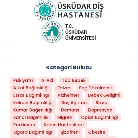
Kategori Bulutu
Psikiyatri
AFAZİ
Tüp Bebek
Alkol Bağımlılığı
Otizm
Saç Dökülmesi
Esrar Bağımlılığı
Alzheimer
Bebek Gelişimi
Kokain Bağımlılığı
Baş Ağrıları
Stres
Kumar Bağımlılığı
Demans
Depresyon
Sanal Bağımlılık
Migren
Opiat Bağımlılığı
Parkinson
Kadın Hastalıkları
Sigara Bağımlılığı
Şizofreni
Obezite