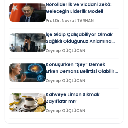
Nöroliderlik ve Vicdani Zekâ:
Geleceğin Liderlik Modeli
Prof.Dr. Nevzat TARHAN
İşe Gidip Çalışabiliyor Olmak
Sağlıklı Olduğunuz Anlamına
Gelir mi?
Zeynep GÜÇLÜCAN
Konuşurken “Şey” Demek
Erken Demans Belirtisi Olabilir
mi?
Zeynep GÜÇLÜCAN
Kahveye Limon Sıkmak
Zayıflatır mı?
Zeynep GÜÇLÜCAN