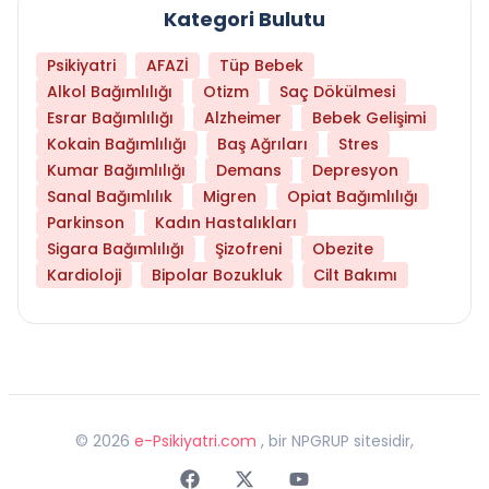
Kategori Bulutu
Psikiyatri
AFAZİ
Tüp Bebek
Alkol Bağımlılığı
Otizm
Saç Dökülmesi
Esrar Bağımlılığı
Alzheimer
Bebek Gelişimi
Kokain Bağımlılığı
Baş Ağrıları
Stres
Kumar Bağımlılığı
Demans
Depresyon
Sanal Bağımlılık
Migren
Opiat Bağımlılığı
Parkinson
Kadın Hastalıkları
Sigara Bağımlılığı
Şizofreni
Obezite
Kardioloji
Bipolar Bozukluk
Cilt Bakımı
©
2026
e-Psikiyatri.com
, bir NPGRUP sitesidir,