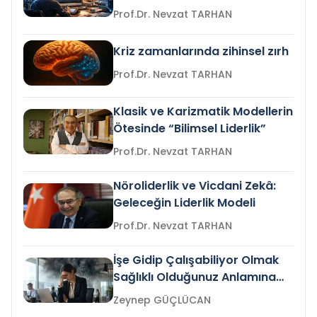
Prof.Dr. Nevzat TARHAN
Kriz zamanlarında zihinsel zırh
Prof.Dr. Nevzat TARHAN
Klasik ve Karizmatik Modellerin
Ötesinde “Bilimsel Liderlik”
Prof.Dr. Nevzat TARHAN
Nöroliderlik ve Vicdani Zekâ:
Geleceğin Liderlik Modeli
Prof.Dr. Nevzat TARHAN
İşe Gidip Çalışabiliyor Olmak
Sağlıklı Olduğunuz Anlamına
Gelir mi?
Zeynep GÜÇLÜCAN