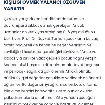
KİŞİLİĞİ ÖVMEK YALANCI ÖZGÜVEN
YARATIR
ÇOCUK yetiştirirken her dönemde tutum ve
davranışlara dikkat etmek gerekiyor. Ancak
uzmanlar en kritik yaş aralığının 0-6 yaş olduğunu
belirtiyor. Prof. Dr. Nevzat Tarhan çocukların bu yaş
aralığında özellikle kendisine değer verildiğini ve
sevildiğini hissetmesi gerektiğini söylüyor: “Anne ve
babasıyla birlikte vakit geçiren çocuk doğru yetişir.
Sadece okul başarısı kriter almamalı. Hayat başarısı
ve psikolojik sağlık da çok önemli. Ahlaklı olmak,
dürüstlük gibi değerler çocuklara verilecek en önemli
eğitimler. Bu değerleri iyi öğrenirse en kötü ortama
bile girse kendini koruyabilir. Hatta bunlar okulda
psikodramalarla anlatılmalı. Öte yandan çocuğun
kişiliğini övmek yerine çaba ve başarıları övülmeli.