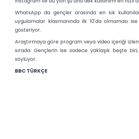
Instagram ve bu yılın şu ana dek kullanımı en hızlı a
WhatsApp da gençler arasında en sık kullanılan
uygulamalar klasmanında ilk 10'da olmaması ise t
gösteriyor.
Araştırmaya göre program veya video içeriği izleme
sırada. Gençlerin ise sadece yaklaşık beşte biri,
söylüyor.
BBC TÜRKÇE