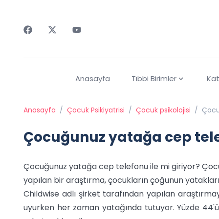
Faceebok
Twitter
Youtube
Anasayfa
Tıbbi Birimler
Kat
Anasayfa
/
Çocuk Psikiyatrisi
/
Çocuk psikolojisi
/
Çocu
Çocuğunuz yatağa cep telef
Çocuğunuz yatağa cep telefonu ile mi giriyor? Çocu
yapılan bir araştırma, çocukların çoğunun yatakları
Childwise adlı şirket tarafından yapılan araştırm
uyurken her zaman yatağında tutuyor. Yüzde 44'ü 