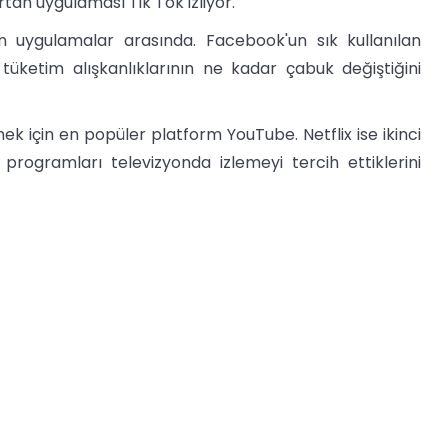
rtan uygulaması Tik Tok izliyor.
 uygulamalar arasında. Facebook'un sık kullanılan
üketim alışkanlıklarının ne kadar çabuk değiştiğini
k için en popüler platform YouTube. Netflix ise ikinci
 programları televizyonda izlemeyi tercih ettiklerini