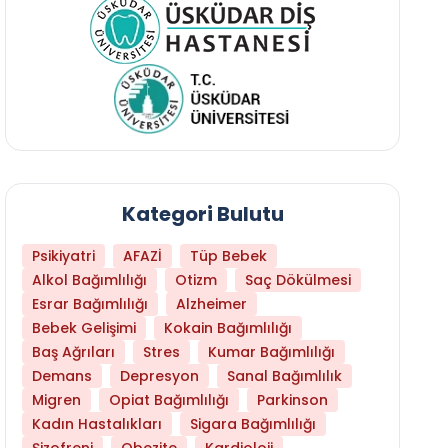
Kategori Bulutu
Psikiyatri
AFAZİ
Tüp Bebek
Alkol Bağımlılığı
Otizm
Saç Dökülmesi
Esrar Bağımlılığı
Alzheimer
Bebek Gelişimi
Kokain Bağımlılığı
Baş Ağrıları
Stres
Kumar Bağımlılığı
Daha Az Protein Tüketmek Yaşlanmayı Yava
Demans
Depresyon
Sanal Bağımlılık
Migren
Opiat Bağımlılığı
Parkinson
Kadın Hastalıkları
Sigara Bağımlılığı