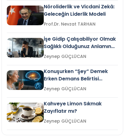
Nöroliderlik ve Vicdani Zekâ:
Geleceğin Liderlik Modeli
Prof.Dr. Nevzat TARHAN
İşe Gidip Çalışabiliyor Olmak
Sağlıklı Olduğunuz Anlamına
Gelir mi?
Zeynep GÜÇLÜCAN
Konuşurken “Şey” Demek
Erken Demans Belirtisi
Olabilir mi?
Zeynep GÜÇLÜCAN
Kahveye Limon Sıkmak
Zayıflatır mı?
Zeynep GÜÇLÜCAN