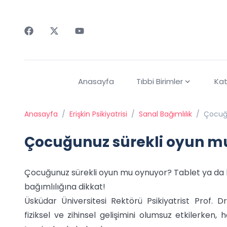
Faceebok
Twitter
Youtube
Anasayfa
Tıbbi Birimler
Kat
Anasayfa
/
Erişkin Psikiyatrisi
/
Sanal Bağımlılık
/
Çocuğ
Çocuğunuz sürekli oyun m
Çocuğunuz sürekli oyun mu oynuyor? Tablet ya da b
bağımlılığına dikkat!
Üsküdar Üniversitesi Rektörü Psikiyatrist Prof. Dr
fiziksel ve zihinsel gelişimini olumsuz etkilerken,