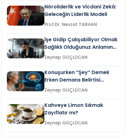
Nöroliderlik ve Vicdani Zekâ:
Geleceğin Liderlik Modeli
Prof.Dr. Nevzat TARHAN
İşe Gidip Çalışabiliyor Olmak
Sağlıklı Olduğunuz Anlamına
Gelir mi?
Zeynep GÜÇLÜCAN
Konuşurken “Şey” Demek
Erken Demans Belirtisi
Olabilir mi?
Zeynep GÜÇLÜCAN
Kahveye Limon Sıkmak
Zayıflatır mı?
Zeynep GÜÇLÜCAN