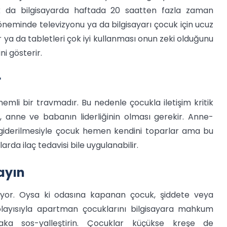
uk da bilgisayarda haftada 20 saatten fazla zaman
neminde televizyonu ya da bilgisayarı çocuk için ucuz
 ya da tabletleri çok iyi kullanması onun zeki olduğunu
i gösterir.
r
emli bir travmadır. Bu nedenle çocukla iletişim kritik
ı, anne ve babanın liderliğinin olması gerekir. Anne-
giderilmesiyle çocuk hemen kendini toparlar ama bu
rda ilaç tedavisi bile uygulanabilir.
ayın
 diyor. Oysa ki odasına kapanan çocuk, şiddete veya
 Dolayısıyla apartman çocuklarını bilgisayara mahkum
aka sos-yalleştirin. Çocuklar küçükse kreşe de