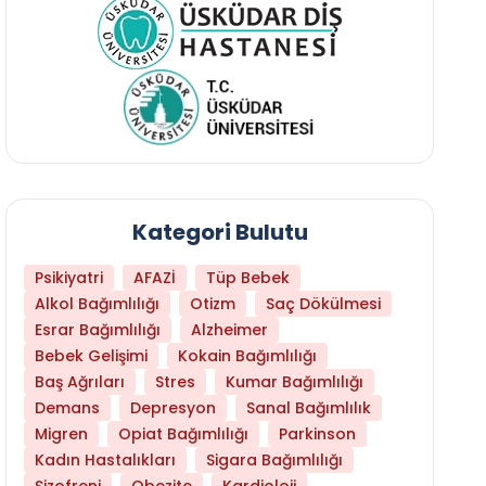
Kategori Bulutu
Psikiyatri
AFAZİ
Tüp Bebek
Alkol Bağımlılığı
Otizm
Saç Dökülmesi
Esrar Bağımlılığı
Alzheimer
Bebek Gelişimi
Kokain Bağımlılığı
Baş Ağrıları
Stres
Kumar Bağımlılığı
Hangi Yaşta Hangi Testi Yaptırmanız Gerekt
Demans
Depresyon
Sanal Bağımlılık
Migren
Opiat Bağımlılığı
Parkinson
Kadın Hastalıkları
Sigara Bağımlılığı