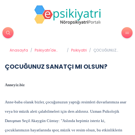
Anasayfa
/
Psikiyatri'de
/
Psikiyatri
/
ÇOCUĞUNUZ
Tedavi
SANATÇI MI
Yöntemleri
OLSUN?
ÇOCUĞUNUZ SANATÇI MI OLSUN?
Anneyiz.biz
Anne-baba olarak bizler, çocuğunuzun yaptığı resimleri duvarlarımıza asar
veya bir müzik aleti çalabilmeleri için ders aldırırız. Uzman Psikolojik
Danışman Seçil Akaygün Cüntay: "Aslında hepimiz isteriz ki,
çocuklarımızın hayatlarında spor, müzik ve resim olsun, bu etkinliklerin