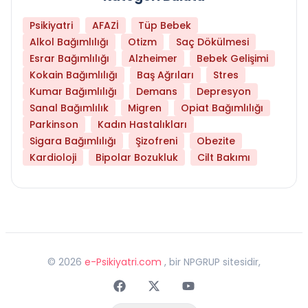
Psikiyatri
AFAZİ
Tüp Bebek
Alkol Bağımlılığı
Otizm
Saç Dökülmesi
Esrar Bağımlılığı
Alzheimer
Bebek Gelişimi
Kokain Bağımlılığı
Baş Ağrıları
Stres
Kumar Bağımlılığı
Demans
Depresyon
Sanal Bağımlılık
Migren
Opiat Bağımlılığı
Parkinson
Kadın Hastalıkları
Sigara Bağımlılığı
Şizofreni
Obezite
Kardioloji
Bipolar Bozukluk
Cilt Bakımı
©
2026
e-Psikiyatri.com
, bir NPGRUP sitesidir,
Faceebok
Twitter
Youtube