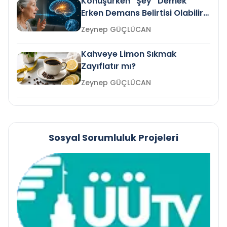
Konuşurken “Şey” Demek
Erken Demans Belirtisi Olabilir
mi?
Zeynep GÜÇLÜCAN
Kahveye Limon Sıkmak
Zayıflatır mı?
Zeynep GÜÇLÜCAN
Sosyal Sorumluluk Projeleri