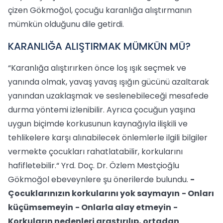
çizen Gökmoğol, çocuğu karanlığa alıştırmanın
mümkün olduğunu dile getirdi.
KARANLIĞA ALIŞTIRMAK MÜMKÜN MÜ?
“Karanlığa alıştırırken önce loş ışık seçmek ve
yanında olmak, yavaş yavaş ışığın gücünü azaltarak
yanından uzaklaşmak ve seslenebileceği mesafede
durma yöntemi izlenibilir. Ayrıca çocuğun yaşına
uygun biçimde korkusunun kaynağıyla ilişkili ve
tehlikelere karşı alınabilecek önlemlerle ilgili bilgiler
vermekte çocukları rahatlatabilir, korkularını
hafifletebilir.“ Yrd. Doç. Dr. Özlem Mestçioğlu
Gökmoğol ebeveynlere şu önerilerde bulundu.
-
Çocuklarınızın korkularını yok saymayın
- Onları
küçümsemeyin
- Onlarla alay etmeyin
-
Korkuların nedenleri araştırılıp, ortadan