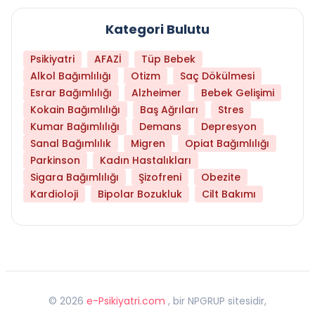
Kategori Bulutu
Psikiyatri
AFAZİ
Tüp Bebek
Alkol Bağımlılığı
Otizm
Saç Dökülmesi
Esrar Bağımlılığı
Alzheimer
Bebek Gelişimi
Kokain Bağımlılığı
Baş Ağrıları
Stres
Kumar Bağımlılığı
Demans
Depresyon
Sanal Bağımlılık
Migren
Opiat Bağımlılığı
Parkinson
Kadın Hastalıkları
Sigara Bağımlılığı
Şizofreni
Obezite
Kardioloji
Bipolar Bozukluk
Cilt Bakımı
©
2026
e-Psikiyatri.com
, bir NPGRUP sitesidir,